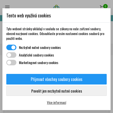
0
Tento web využívá cookies
Nakupte za 999,- Kč a získáte dopravu zdarma!
Tyto webové stránky ukládají v souladu se zákony na vaše zařízení soubory,
✦
AI
obecně nazývané cookies. Odsouhlaste prosím nastavení cookies souborů pro
použití webu.
Nezbytně nutné soubory cookies
Domů
Značky
Analytické soubory cookies
Marketingové soubory cookies
Značky
Přijmout všechny soubory cookies
Povolit jen nezbytně nutné cookies
Více informací
-