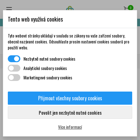
0
Tento web využívá cookies
Nakupte za 999,- Kč a získáte dopravu zdarma!
Tyto webové stránky ukládají v souladu se zákony na vaše zařízení soubory,
✦
AI
obecně nazývané cookies. Odsouhlaste prosím nastavení cookies souborů pro
použití webu.
Nezbytně nutné soubory cookies
Domů
Značky
Kreon
Analytické soubory cookies
Marketingové soubory cookies
Seznam produktů podle značky
Kreon
Přijmout všechny soubory cookies
Povolit jen nezbytně nutné cookies
Žádný produkt nebyl bohužel nalezen
Více informací