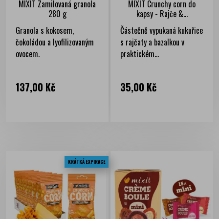
MIXIT Zamilovaná granola
MIXIT Crunchy corn do
280 g
kapsy - Rajče &...
Granola s kokosem,
Částečně vypukaná kukuřice
čokoládou a lyofilizovaným
s rajčaty a bazalkou v
ovocem.
praktickém...
Cena
Cena
137,00 Kč
35,00 Kč
KRÁTKÁ EXPIRACE