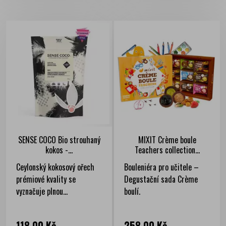
SENSE COCO Bio strouhaný
MIXIT Crème boule
kokos -...
Teachers collection...
Ceylonský kokosový ořech
Bouleniéra pro učitele –
prémiové kvality se
Degustační sada Crème
vyznačuje plnou...
boulí.
Cena
Cena
118,00 Kč
258,00 Kč