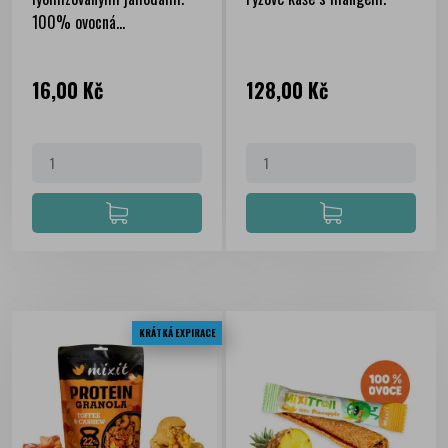
100% ovocná...
Cena
Cena
16,00 Kč
128,00 Kč
KRÁTKÁ EXPIRACE