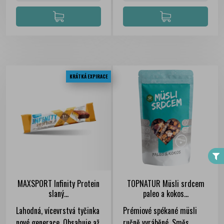
KRÁTKÁ EXPIRACE
FILTER
MAXSPORT Infinity Protein
TOPNATUR Müsli srdcem
slaný...
paleo a kokos...
Lahodná, vícevrstvá tyčinka
Prémiové spékané müsli
nové generace. Obsahuje až
ručně vyráběné. Směs