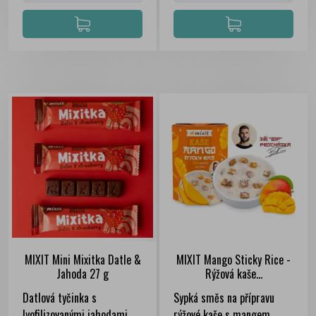
MIXIT Mini Mixitka Datle &
MIXIT Mango Sticky Rice -
Jahoda 27 g
Rýžová kaše...
Datlová tyčinka s
Sypká směs na přípravu
lyofilizovanými jahodami.
rýžové kaše s mangem.