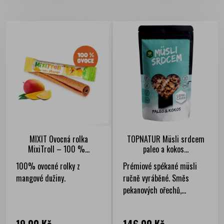
MIXIT Ovocná rolka
TOPNATUR Müsli srdcem
MixiTroll – 100 %...
paleo a kokos...
100% ovocné rolky z
Prémiové spékané müsli
mangové dužiny.
ručně vyráběné. Směs
pekanových ořechů,...
Cena
Cena