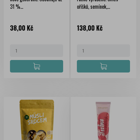
31 %...
oříšků, semínek,...
Cena
Cena
38,00 Kč
138,00 Kč