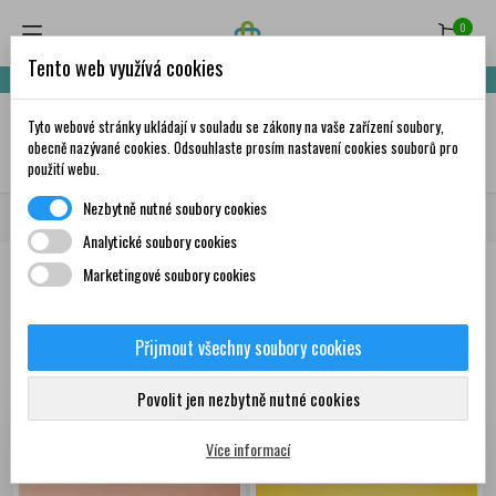
0
Tento web využívá cookies
Nakupte za 999,- Kč a získáte dopravu zdarma!
Tyto webové stránky ukládají v souladu se zákony na vaše zařízení soubory,
✦
AI
obecně nazývané cookies. Odsouhlaste prosím nastavení cookies souborů pro
použití webu.
Nezbytně nutné soubory cookies
Domů
Zdravá výživa
Potraviny
Cereálie, musli a pochoutky
Analytické soubory cookies
Marketingové soubory cookies
Produkty
Přijmout všechny soubory cookies
Zobrazení 1-12 z 84
Seřadit podle:
První nové produkty
položek
Povolit jen nezbytně nutné cookies
Více informací