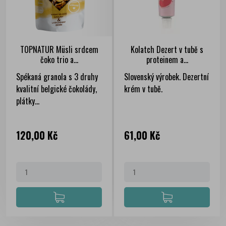
TOPNATUR Müsli srdcem
Kolatch Dezert v tubě s
čoko trio a...
proteinem a...
Spékaná granola s 3 druhy
Slovenský výrobek. Dezertní
kvalitní belgické čokolády,
krém v tubě.
plátky...
Cena
Cena
120,00 Kč
61,00 Kč