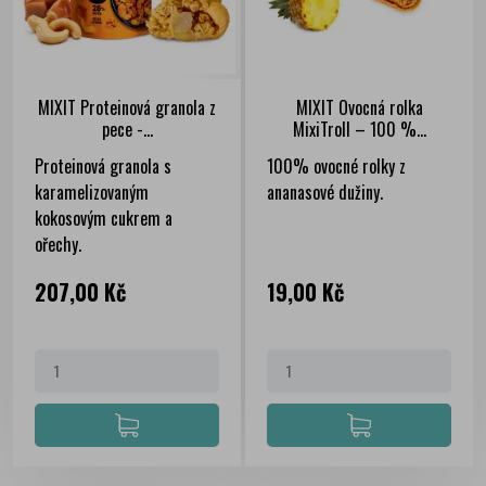
MIXIT Proteinová granola z
MIXIT Ovocná rolka
pece -...
MixiTroll – 100 %...
Proteinová granola s
100% ovocné rolky z
karamelizovaným
ananasové dužiny.
kokosovým cukrem a
ořechy.
Cena
Cena
207,00 Kč
19,00 Kč