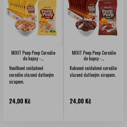
MIXIT Peep Peep Cereálie
MIXIT Peep Peep Cereálie
do kapsy -...
do kapsy -...
Vanilkové snídaňové
Kakaové snídaňové cereálie
cereálie slazené datlovým
slazené datlovým sirupem.
sirupem.
Cena
Cena
24,00 Kč
24,00 Kč