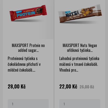
MAXSPORT Protein no
MAXSPORT Nuts Vegan
added sugar...
oříšková tyčinka...
Proteinová tyčinka s
Lahodná proteinová tyčinka
čokoládovou příchutí v
máčená v tmavé čokoládě.
mléčné čokoládě....
Vhodná pro...
Cena
Cena
Běžná
28,00 Kč
22,00 Kč
26,00 Kč
cena