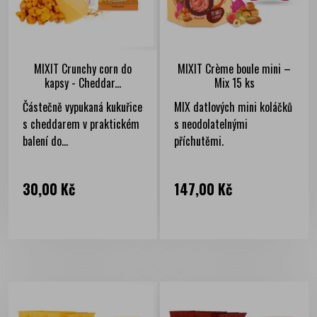
MIXIT Crunchy corn do
MIXIT Crème boule mini –
kapsy - Cheddar...
Mix 15 ks
Částečně vypukaná kukuřice
MIX datlových mini koláčků
s cheddarem v praktickém
s neodolatelnými
balení do...
příchutěmi.
Cena
Cena
30,00 Kč
147,00 Kč