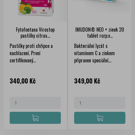
Fytofontana Virostop
IMUDON® NEO + zinek 20
pastilky citrus...
tablet rozp.v...
Pastilky proti chřipce a
Bakteriální lyzát s
nachlazení. První
vitamínem C a zinkem
certifikovaný...
připraven speciální...
Cena
Cena
340,00 Kč
349,00 Kč