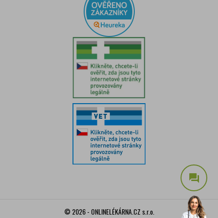
question_answer
© 2026 - ONLINELÉKÁRNA.CZ s.r.o.