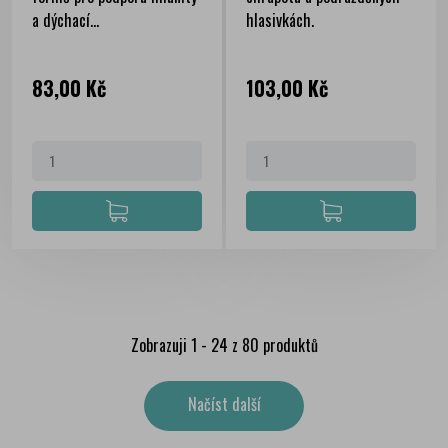
a dýchací...
hlasivkách.
Cena
Cena
83,00 Kč
103,00 Kč
Zobrazuji 1 - 24 z 80 produktů
Načíst další