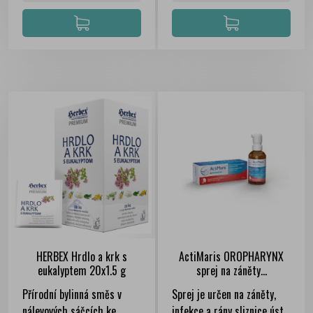
HERBEX Hrdlo a krk s
ActiMaris OROPHARYNX
eukalyptem 20x1.5 g
sprej na záněty...
FILTER
Přírodní bylinná směs v
Sprej je určen na záněty,
nálevových sáčcích ke
infekce a rány sliznice úst,