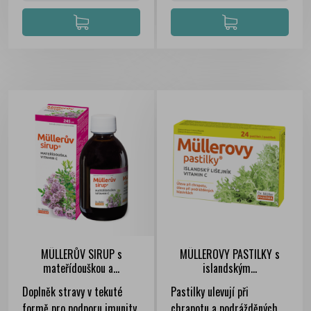
MÜLLERŮV SIRUP s
MÜLLEROVY PASTILKY s
mateřídouškou a...
islandským...
Doplněk stravy v tekuté
Pastilky ulevují při
formě pro podporu imunity
chrapotu a podrážděných