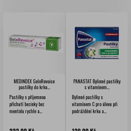
MEDINDEX GeloRevoice
PANASTAT Bylinné pastilky
pastilky do krku...
s vitamínem...
Pastilky s příjemnou
Bylinné pastilky s
příchutí bezinky bez
vitamínem C pro úlevu při
mentolu rychle a...
podráždění krku a...
Cena
Cena