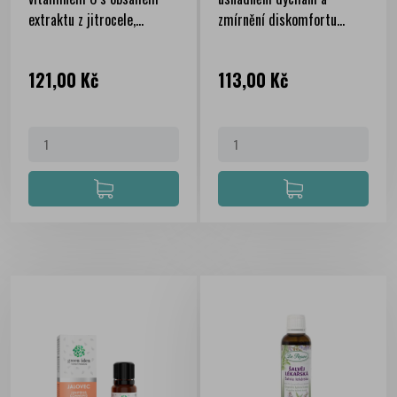
extraktu z jitrocele,...
zmírnění diskomfortu...
Cena
Cena
121,00 Kč
113,00 Kč