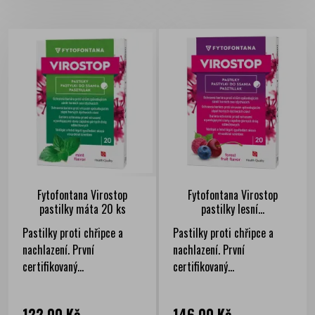
Fytofontana Virostop
Fytofontana Virostop
pastilky máta 20 ks
pastilky lesní...
Pastilky proti chřipce a
Pastilky proti chřipce a
nachlazení. První
nachlazení. První
certifikovaný...
certifikovaný...
Cena
Cena
122,00 Kč
146,00 Kč