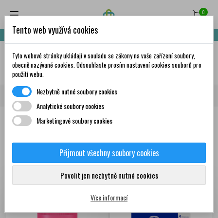
0
Tento web využívá cookies
Nakupte za 999,- Kč a získáte dopravu zdarma!
Tyto webové stránky ukládají v souladu se zákony na vaše zařízení soubory,
✦
AI
obecně nazývané cookies. Odsouhlaste prosím nastavení cookies souborů pro
použití webu.
Nezbytně nutné soubory cookies
Domů
Trápí mě
Dýchací cesty
Analytické soubory cookies
Marketingové soubory cookies
Produkty
Přijmout všechny soubory cookies
Zobrazení 1-12 z 80
Seřadit podle:
První nové produkty
položek
Povolit jen nezbytně nutné cookies
Více informací
NOVINKA