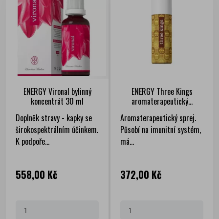
ENERGY Vironal bylinný
ENERGY Three Kings
koncentrát 30 ml
aromaterapeutický...
Doplněk stravy - kapky se
Aromaterapeutický sprej.
širokospektrálním účinkem.
Působí na imunitní systém,
K podpoře...
má...
Cena
Cena
558,00 Kč
372,00 Kč