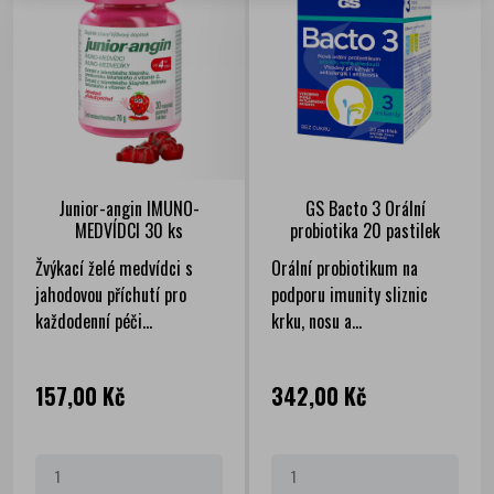
Junior-angin IMUNO-
GS Bacto 3 Orální
MEDVÍDCI 30 ks
probiotika 20 pastilek
Žvýkací želé medvídci s
Orální probiotikum na
jahodovou příchutí pro
podporu imunity sliznic
každodenní péči...
krku, nosu a...
Cena
Cena
157,00 Kč
342,00 Kč