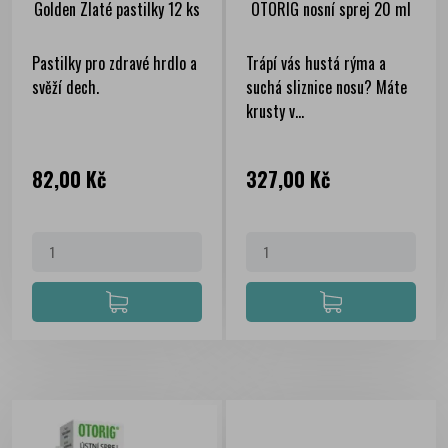
Golden Zlaté pastilky 12 ks
OTORIG nosní sprej 20 ml
Pastilky pro zdravé hrdlo a
Trápí vás hustá rýma a
svěží dech.
suchá sliznice nosu? Máte
krusty v...
Cena
Cena
82,00 Kč
327,00 Kč