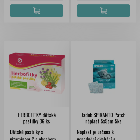
HERBOFITKY dětské
Jadob SPIRANTO Patch
pastilky 36 ks
náplast 5x5cm 5ks
Dětské pastilky s
Náplast je určena k
vitaminem C s obsahem
usnadnění dýchání a