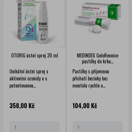
OTORIG ústní sprej 20 ml
MEDINDEX GeloRevoice
pastilky do krku...
Unikátní ústní sprej s
Pastilky s příjemnou
aktivními ozonidy a s
příchutí bezinky bez
patentovanou...
mentolu rychle a...
Cena
Cena
358,00 Kč
104,00 Kč