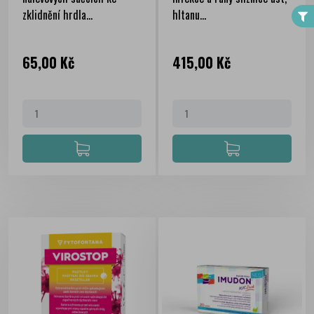
zklidnění hrdla...
hltanu...
Cena
Cena
65,00 Kč
415,00 Kč