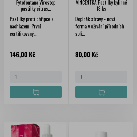
Fytofontana Virostop
VINCENTKA Pastilky bylinné
pastilky citrus...
18 ks
Pastilky proti chřipce a
Doplněk stravy - nová
nachlazení. První
forma v užívání přírodních
certifikovaný...
solí...
Cena
Cena
146,00 Kč
80,00 Kč