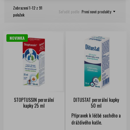
Zobrazení 1-12 z 91
Seřadit podle:
První nové produkty
položek
NOVINKA
STOPTUSSIN perorální
DITUSTAT perorální kapky
kapky 25 ml
50 ml
Přípravek k léčbě suchého a
dráždivého kašle.