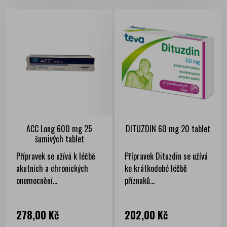
ACC Long 600 mg 25
DITUZDIN 60 mg 20 tablet
šumivých tablet
Přípravek se užívá k léčbě
Přípravek Dituzdin se užívá
akutních a chronických
ke krátkodobé léčbě
onemocnění...
příznaků...
Cena
Cena
278,00 Kč
202,00 Kč