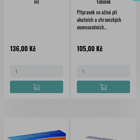
ml
tobolek
Přípravek se užívá při
akutních a chronických
onemocněních...
Cena
Cena
136,00 Kč
105,00 Kč