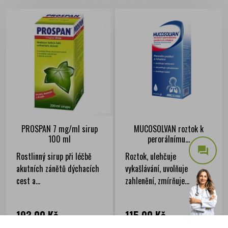
PROSPAN 7 mg/ml sirup
MUCOSOLVAN roztok k
100 ml
perorálnímu...
question_answer
Rostlinný sirup při léčbě
Roztok, ulehčuje
akutních zánětů dýchacích
vykašlávání, uvolňuje
cest a...
zahlenění, zmírňuje...
Cena
Cena
193,00 Kč
115,00 Kč