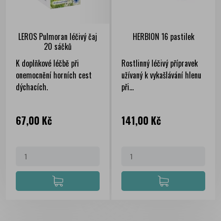
LEROS Pulmoran léčivý čaj
HERBION 16 pastilek
20 sáčků
K doplňkové léčbě při
Rostlinný léčivý přípravek
onemocnění horních cest
užívaný k vykašlávání hlenu
dýchacích.
při...
Cena
Cena
67,00 Kč
141,00 Kč