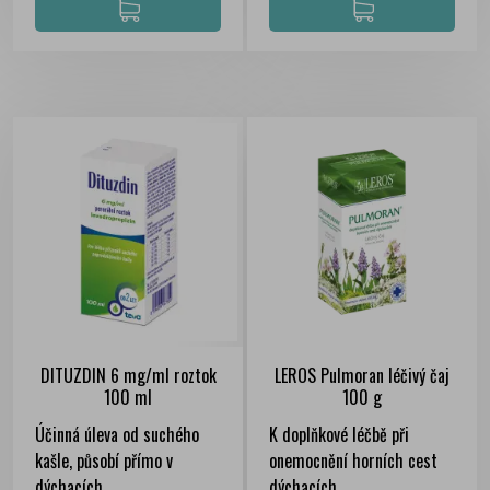
DITUZDIN 6 mg/ml roztok
LEROS Pulmoran léčivý čaj
100 ml
100 g
Účinná úleva od suchého
K doplňkové léčbě při
kašle, působí přímo v
onemocnění horních cest
dýchacích...
dýchacích.