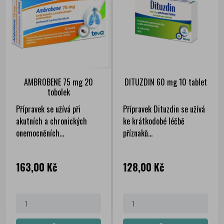
AMBROBENE 75 mg 20
DITUZDIN 60 mg 10 tablet
tobolek
Přípravek se užívá při
Přípravek Dituzdin se užívá
akutních a chronických
ke krátkodobé léčbě
onemocněních...
příznaků...
Cena
Cena
163,00 Kč
128,00 Kč