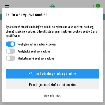
0
Tento web využívá cookies
Nakupte za 999,- Kč a získáte dopravu zdarma!
Tyto webové stránky ukládají v souladu se zákony na vaše zařízení soubory,
✦
AI
obecně nazývané cookies. Odsouhlaste prosím nastavení cookies souborů pro
použití webu.
Nezbytně nutné soubory cookies
Domů
Volně prodejné léky
Kašel
Analytické soubory cookies
Marketingové soubory cookies
Léky na podporu odkašlávání
Léky na tlumení kašle
Přijmout všechny soubory cookies
Povolit jen nezbytně nutné cookies
Více informací
Produkty