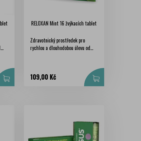
blet
RELOXAN Mint 16 žvýkacích tablet
Zdravotnický prostředek pro
..
rychlou a dlouhodobou úlevu od...
Cena
109,00 Kč