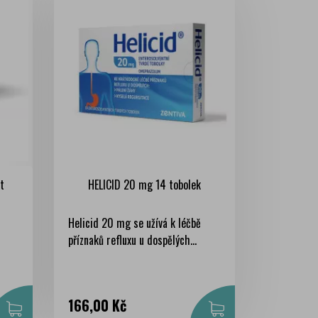
t
HELICID 20 mg 14 tobolek
Helicid 20 mg se užívá k léčbě
příznaků refluxu u dospělých...
Cena
166,00 Kč