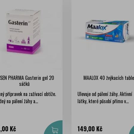
SEN PHARMA Gasterin gel 20
MAALOX 40 žvýkacích table
sáčků
ný přípravek na zažívací obtíže.
Ulevuje od pálení žáhy. Aktivní
ný na pálení žáhy a...
látky, které působí přímo v...
na
Cena
5,00 Kč
149,00 Kč