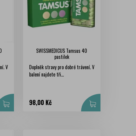
0
SWISSMEDICUS Tamsus 40
pastilek
ní. V
Doplněk stravy pro dobré trávení. V
balení najdete tři...
Cena
98,00 Kč