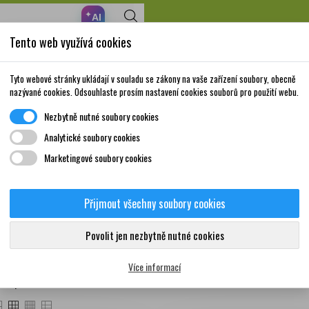
✦
AI
Tento web využívá cookies
Nakupte za 999,- Kč a získáte dopravu zdarma!
Volně prodejné
Doplňky stravy a
Matka a
Krása a
Tyto webové stránky ukládají v souladu se zákony na vaše zařízení soubory, obecně
léky
vitamíny
dítě
péče
nazývané cookies. Odsouhlaste prosím nastavení cookies souborů pro použití webu.
Nezbytně nutné soubory cookies
Analytické soubory cookies
Marketingové soubory cookies
ení žáhy
Přijmout všechny soubory cookies
Povolit jen nezbytně nutné cookies
ukty
Více informací
čet produktů: 34