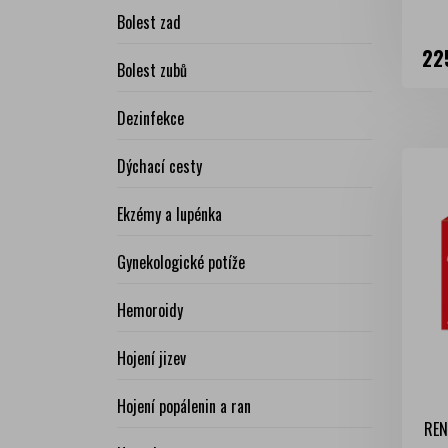
Bolest zad
Ce
22
Bolest zubů
Dezinfekce
Dýchací cesty
Ekzémy a lupénka
Gynekologické potíže
Hemoroidy
Hojení jizev
Hojení popálenin a ran
REN