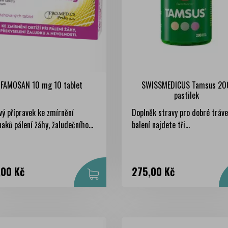
FAMOSAN 10 mg 10 tablet
SWISSMEDICUS Tamsus 20
pastilek
vý přípravek ke zmírnění
Doplněk stravy pro dobré tráve
naků pálení žáhy, žaludečního...
balení najdete tři...
na
Cena
,00 Kč
275,00 Kč