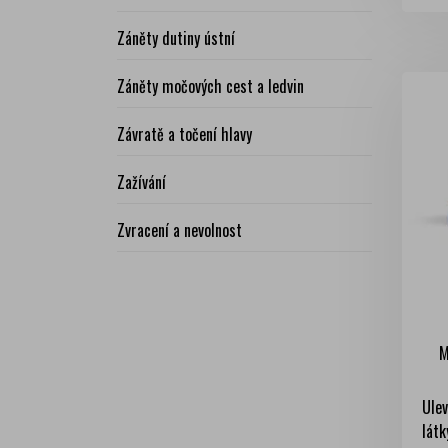
Záněty dutiny ústní
Záněty močových cest a ledvin
Závratě a točení hlavy
Zažívání
Zvracení a nevolnost
M
Ulev
látk