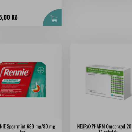
na
5,00 Kč
NIE Spearmint 680 mg/80 mg
NEURAXPHARM Omeprazol 20