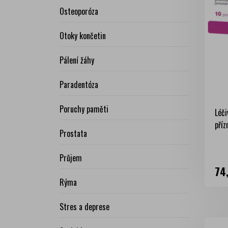
Osteoporóza
Otoky končetin
Pálení žáhy
Paradentóza
Poruchy paměti
Léči
příz
Prostata
Průjem
Ce
74
Rýma
Stres a deprese