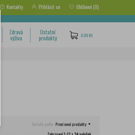
Kontakty
Přihlásit se
Oblíbené
(0)
Zdravá
Ostatní
0,00 Kč
výživa
produkty
Seřadit podle:
První nové produkty
Zobrazení 1-12 z 34 položek