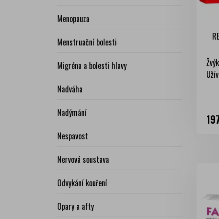
Menopauza
R
Menstruační bolesti
Žvýk
Migréna a bolesti hlavy
Užív
Nadváha
Nadýmání
Ce
19
Nespavost
Nervová soustava
Odvykání kouření
Opary a afty