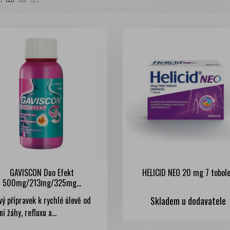
GAVISCON Duo Efekt
HELICID NEO 20 mg 7 tobol
500mg/213mg/325mg...
vý přípravek k rychlé úlevě od
Skladem u dodavatele
ní žáhy, refluxu a...