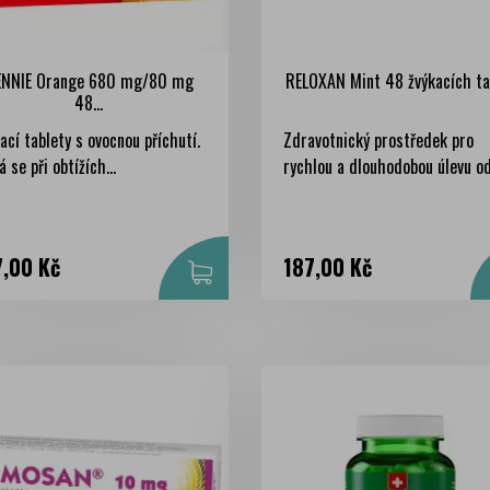
ENNIE Orange 680 mg/80 mg
RELOXAN Mint 48 žvýkacích ta
48...
ací tablety s ovocnou příchutí.
Zdravotnický prostředek pro
á se při obtížích...
rychlou a dlouhodobou úlevu od.
na
Cena
7,00 Kč
187,00 Kč