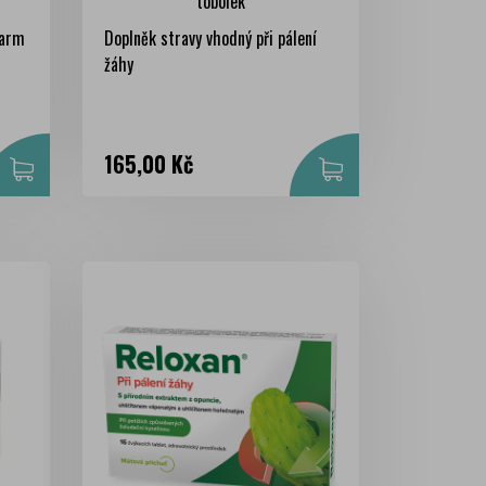
tobolek
harm
Doplněk stravy vhodný při pálení
žáhy
Cena
165,00 Kč