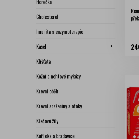
Horečka
Renn
Cholesterol
přek
Imunita a enzymoterapie
Ce
24
Kašel
Klíšťata
Kožní a nehtové mykózy
Krevní oběh
Krevní sraženiny a otoky
Křečové žíly
Kuří oka a bradavice