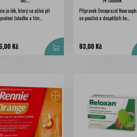
bez...
14 tobolek
ie je lék, který se užívá při
Přípravek Omeprazol Neuraxp
yselení žaludku a tím...
se používá u dospělých ke...
na
Cena
6,00 Kč
83,00 Kč