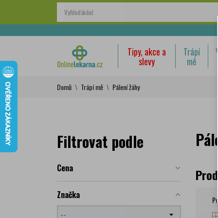
Tipy, akce a
Trápí
slevy
mě
Domů
Trápí mě
Pálení žáhy
Pál
Filtrovat podle
Cena
Prod
Značka
Po