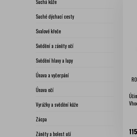
Suchá kůže
Suché dýchací cesty
Svalové křeče
Svědění a záněty očí
Svědění hlavy a lupy
Únava a vyčerpání
RO
Únava očí
Účin
Vhod
Vyrážky a svědění kůže
Zácpa
Ce
11
Záněty a bolest uší