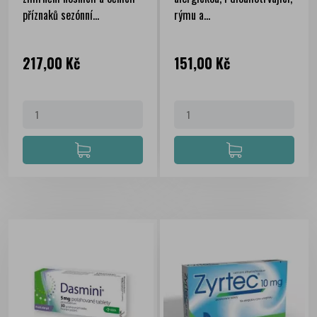
příznaků sezónní...
rýmu a...
Cena
Cena
217,00 Kč
151,00 Kč