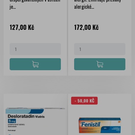
je...
alergické...
Cena
Cena
127,00 Kč
172,00 Kč
- 50,00 KČ