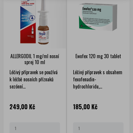
ALLERGODIL 1 mg/ml nosní
Ewofex 120 mg 30 tablet
sprej 10 ml
Léčivý přípravek se používá
Léčivý přípravek s obsahem
k léčbě nosních příznaků
fexofenadin-
sezónní...
hydrochloridu,...
Cena
Cena
249,00 Kč
185,00 Kč