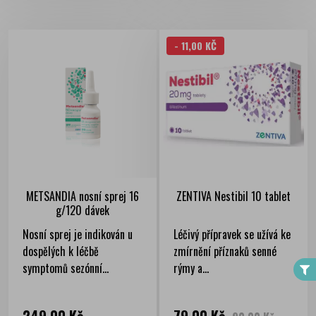
- 11,00 KČ
METSANDIA nosní sprej 16
ZENTIVA Nestibil 10 tablet
g/120 dávek
FILTER
Nosní sprej je indikován u
Léčivý přípravek se užívá ke
dospělých k léčbě
zmírnění příznaků senné
symptomů sezónní...
rýmy a...
Cena
Cena
Běžná