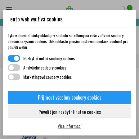
0
Tento web využívá cookies
Nakupte za 999,- Kč a získáte dopravu zdarma!
Tyto webové stránky ukládají v souladu se zákony na vaše zařízení soubory,
✦
AI
obecně nazývané cookies. Odsouhlaste prosím nastavení cookies souborů pro
použití webu.
Nezbytně nutné soubory cookies
Domů
Volně prodejné léky
Léky na alergii
Analytické soubory cookies
Marketingové soubory cookies
Produkty
Přijmout všechny soubory cookies
Zobrazení 1-12 z 47
Seřadit podle:
První nové produkty
položek
Povolit jen nezbytně nutné cookies
Více informací