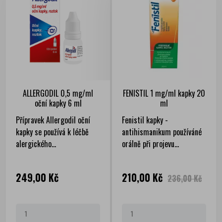
ALLERGODIL 0,5 mg/ml
FENISTIL 1 mg/ml kapky 20
oční kapky 6 ml
ml
Přípravek Allergodil oční
Fenistil kapky -
kapky se používá k léčbě
antihismanikum používáné
alergického...
orálně při projevu...
Cena
Cena
Běžná
249,00 Kč
210,00 Kč
236,00 Kč
cena