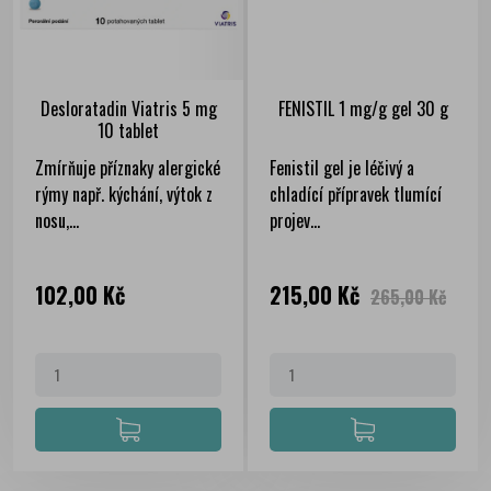
Desloratadin Viatris 5 mg
FENISTIL 1 mg/g gel 30 g
10 tablet
Zmírňuje příznaky alergické
Fenistil gel je léčivý a
rýmy např. kýchání, výtok z
chladící přípravek tlumící
nosu,...
projev...
Cena
Cena
Běžná
102,00 Kč
215,00 Kč
265,00 Kč
cena