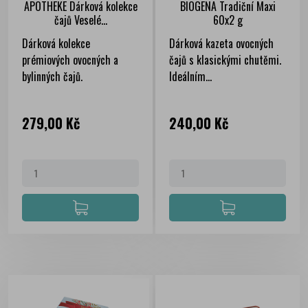
APOTHEKE Dárková kolekce
BIOGENA Tradiční Maxi
čajů Veselé...
60x2 g
Dárková kolekce
Dárková kazeta ovocných
prémiových ovocných a
čajů s klasickými chutěmi.
bylinných čajů.
Ideálním...
Cena
Cena
279,00 Kč
240,00 Kč