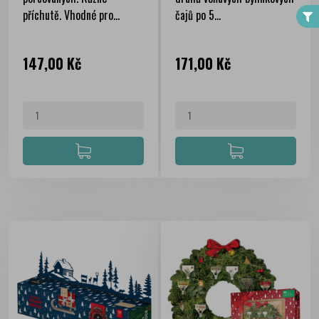
příchutě. Vhodné pro...
čajů po 5...
Cena
Cena
147,00 Kč
171,00 Kč