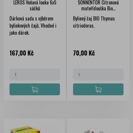
LEROS Voňavá louka 6x5
SONNENTOR Citronová
sáčků
mateřídouška Bio...
Dárková sada s výběrem
Bylinný čaj BIO Thymus
bylinkových čajů. Vhodné i
citriodorus.
jako dárek.
Cena
Cena
167,00 Kč
70,00 Kč