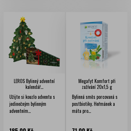
LEROS Bylinný adventní
Megafyt Komfort při
kalendář...
zažívání 20x1,5 g
Užijte si kouzlo adventu s
Bylinná směs porcovaná s
jedinečným bylinným
postbiotiky. Heřmánek a
adventním...
máta pro...
Cena
Cena
185,00 Kč
71,00 Kč