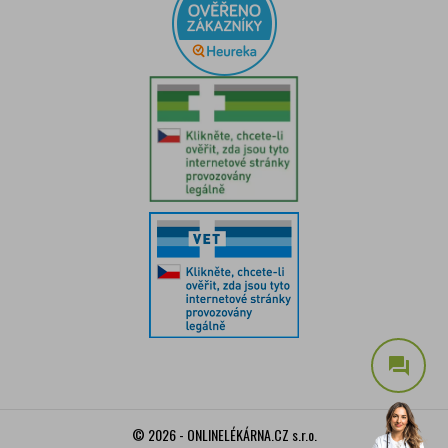
question_answer
© 2026 - ONLINELÉKÁRNA.CZ s.r.o.