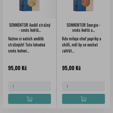
SONNENTOR Anděl strážný
SONNENTOR Energie -
- směs květů...
směs květů a...
Važme si našich andělů
Kdo miluje chuť papriky a
strážných! Tato lahodná
chilli, měl by se nechat
směs koření...
zahřát...
Cena
Cena
95,00 Kč
95,00 Kč