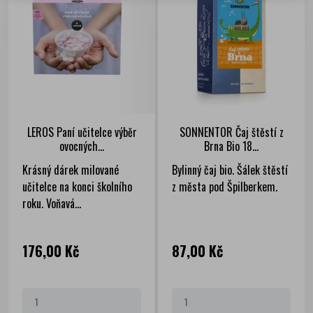
LEROS Paní učitelce výběr
SONNENTOR Čaj štěstí z
ovocných...
Brna Bio 18...
Krásný dárek milované
Bylinný čaj bio. Šálek štěstí
učitelce na konci školního
z města pod Špilberkem.
roku. Voňavá...
Cena
Cena
176,00 Kč
87,00 Kč