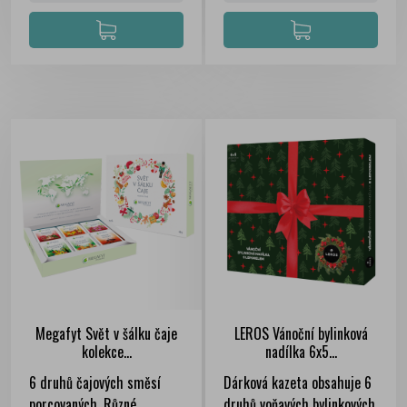
Megafyt Svět v šálku čaje
LEROS Vánoční bylinková
kolekce...
nadílka 6x5...
FILTER
6 druhů čajových směsí
Dárková kazeta obsahuje 6
porcovaných. Různé
druhů voňavých bylinkových