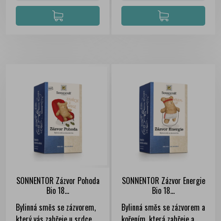
SONNENTOR Zázvor Pohoda
SONNENTOR Zázvor Energie
Bio 18...
Bio 18...
Bylinná směs se zázvorem,
Bylinná směs se zázvorem a
který vás zahřeje u srdce.
kořením, která zahřeje a