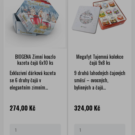
BIOGENA Zimní kouzlo
Megafyt Tajemná kolekce
kazeta čajů 6x10 ks
čajů 9x8 ks
Exkluzivní dárková kazeta
9 druhů lahodných čajových
se 6 druhy čajů v
směsí – ovocných,
elegantním zimním...
bylinných a čajů...
Cena
Cena
274,00 Kč
324,00 Kč