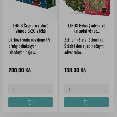
LEROS Čaje pro voňavé
LEROS Bylinný adventní
Vánoce 3x20 sáčků
kalendář věnec...
Dárková sada obsahuje tři
Zpříjemněte si čekání na
druhy bylinkových
Štědrý den s jedinečným
lahodných čajů s...
adventním...
Cena
Cena
200,00 Kč
158,00 Kč