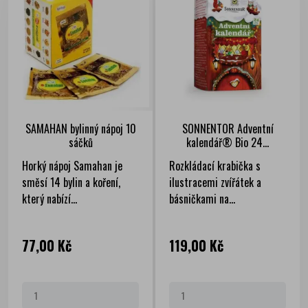
SAMAHAN bylinný nápoj 10
SONNENTOR Adventní
sáčků
kalendář® Bio 24...
Horký nápoj Samahan je
Rozkládací krabička s
směsí 14 bylin a koření,
ilustracemi zvířátek a
který nabízí...
básničkami na...
Cena
Cena
77,00 Kč
119,00 Kč