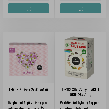
LEROS Z lásky 2x20 sáčků
LEROS Síla 22 bylin AKUT
GRIP 20x2,5 g
Dvojbalení čajů z lásky pro
Prohřívající bylinný čaj pro
voňavé chvíle ve dvou. Čaje
chladné měsíce jako