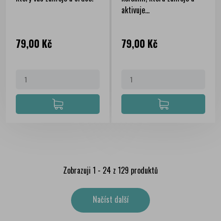
aktivuje...
Cena
Cena
79,00 Kč
79,00 Kč
Zobrazuji 1 - 24 z 129 produktů
Načíst další