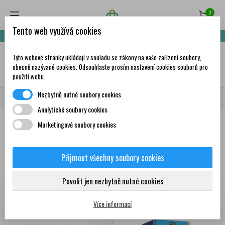
0
Tento web využívá cookies
Nakupte za 999,- Kč a získáte dopravu zdarma!
Tyto webové stránky ukládají v souladu se zákony na vaše zařízení soubory,
✦
AI
obecně nazývané cookies. Odsouhlaste prosím nastavení cookies souborů pro
použití webu.
Nezbytně nutné soubory cookies
Domů
Zdravá výživa
Čaje
Speciální směsi
Analytické soubory cookies
Marketingové soubory cookies
Produkty
Přijmout všechny soubory cookies
Zobrazení 1-12 z 129
Seřadit podle:
První nové produkty
položek
Povolit jen nezbytně nutné cookies
Více informací