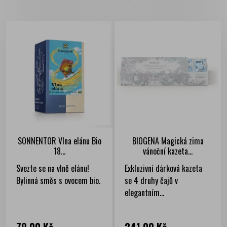
SONNENTOR Vlna elánu Bio
BIOGENA Magická zima
18...
vánoční kazeta...
Svezte se na vlně elánu!
Exkluzivní dárková kazeta
Bylinná směs s ovocem bio.
se 4 druhy čajů v
elegantním...
Cena
Cena