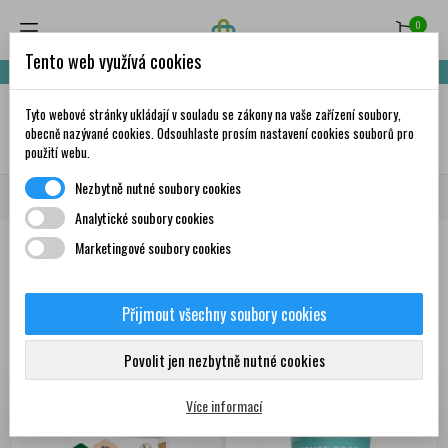
0
Tento web využívá cookies
Nakupte za 999,- Kč a získáte dopravu zdarma!
Tyto webové stránky ukládají v souladu se zákony na vaše zařízení soubory,
✦
AI
obecně nazývané cookies. Odsouhlaste prosím nastavení cookies souborů pro
použití webu.
Nezbytně nutné soubory cookies
Domů
Zdravá výživa
Potraviny
Mouky a pečivo
Analytické soubory cookies
Marketingové soubory cookies
Produkty
Přijmout všechny soubory cookies
Zobrazení 1-5 z 5
Seřadit podle:
První nové produkty
položek
Povolit jen nezbytně nutné cookies
Více informací