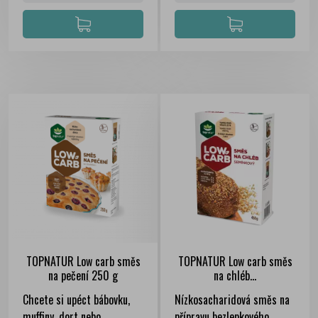
TOPNATUR Low carb směs
TOPNATUR Low carb směs
na pečení 250 g
na chléb...
Chcete si upéct bábovku,
Nízkosacharidová směs na
muffiny, dort nebo
přípravu bezlepkového