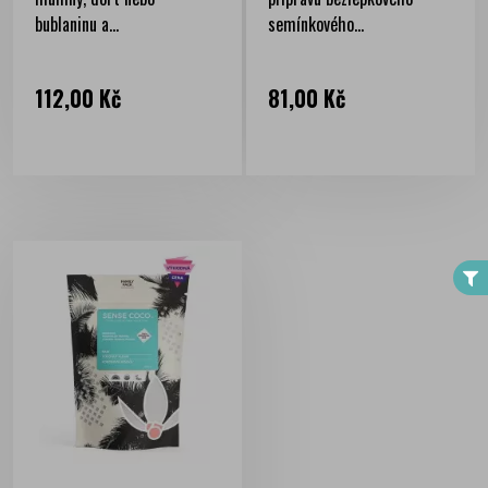
bublaninu a...
semínkového...
Cena
Cena
112,00 Kč
81,00 Kč
FILTER