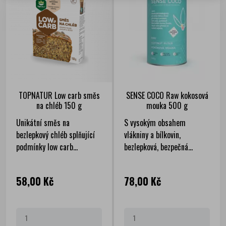
TOPNATUR Low carb směs
SENSE COCO Raw kokosová
na chléb 150 g
mouka 500 g
Unikátní směs na
S vysokým obsahem
bezlepkový chléb splňující
vlákniny a bílkovin,
podmínky low carb...
bezlepková, bezpečná...
Cena
Cena
58,00 Kč
78,00 Kč