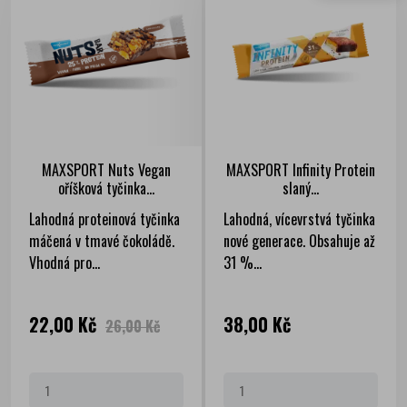
MAXSPORT Nuts Vegan
MAXSPORT Infinity Protein
oříšková tyčinka...
slaný...
Lahodná proteinová tyčinka
Lahodná, vícevrstvá tyčinka
máčená v tmavé čokoládě.
nové generace. Obsahuje až
Vhodná pro...
31 %...
Cena
Běžná
Cena
22,00 Kč
38,00 Kč
26,00 Kč
cena