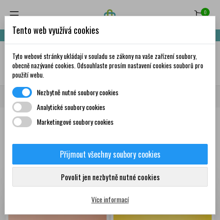
0
Tento web využívá cookies
Nakupte za 999,- Kč a získáte dopravu zdarma!
Tyto webové stránky ukládají v souladu se zákony na vaše zařízení soubory,
✦
AI
obecně nazývané cookies. Odsouhlaste prosím nastavení cookies souborů pro
použití webu.
Nezbytně nutné soubory cookies
Domů
Zdravá výživa
Potraviny
Zdravé mlsání
Analytické soubory cookies
Marketingové soubory cookies
Produkty
Přijmout všechny soubory cookies
Zobrazení 1-12 z 191
Seřadit podle:
První nové produkty
položek
Povolit jen nezbytně nutné cookies
Více informací