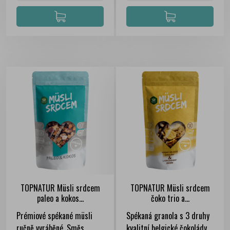
TOPNATUR Müsli srdcem
TOPNATUR Müsli srdcem
paleo a kokos...
čoko trio a...
Prémiové spékané müsli
Spékaná granola s 3 druhy
ručně vyráběné. Směs
kvalitní belgické čokolády,