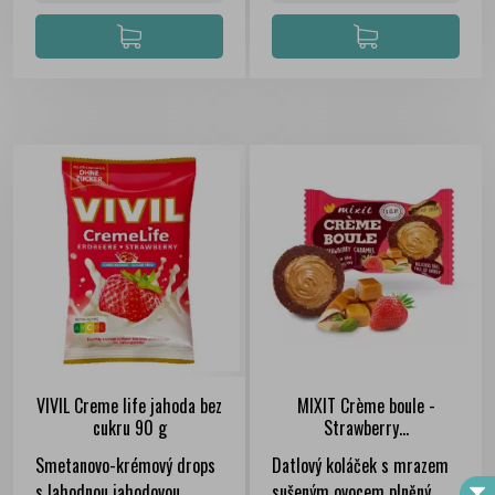
VIVIL Creme life jahoda bez
MIXIT Crème boule -
cukru 90 g
Strawberry...
FILTER
Smetanovo-krémový drops
Datlový koláček s mrazem
s lahodnou jahodovou
sušeným ovocem plněný