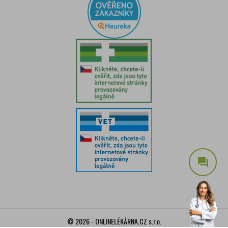
question_answer
© 2026 - ONLINELÉKÁRNA.CZ s.r.o.