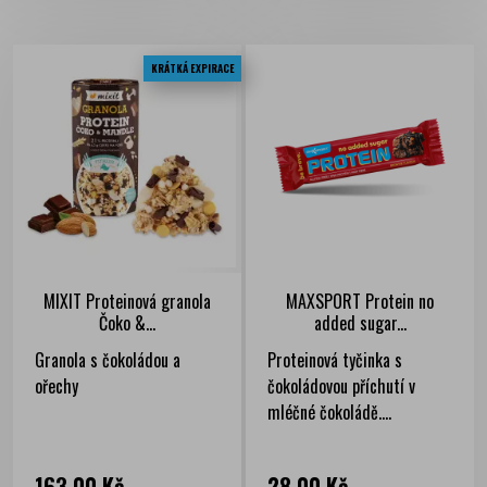
KRÁTKÁ EXPIRACE
MIXIT Proteinová granola
MAXSPORT Protein no
Čoko &...
added sugar...
Granola s čokoládou a
Proteinová tyčinka s
ořechy
čokoládovou příchutí v
mléčné čokoládě....
Cena
Cena
163,00 Kč
28,00 Kč