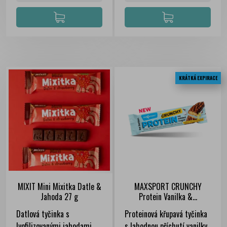
KRÁTKÁ EXPIRACE
MIXIT Mini Mixitka Datle &
MAXSPORT CRUNCHY
Jahoda 27 g
Protein Vanilka &...
Datlová tyčinka s
Proteinová křupavá tyčinka
lyofilizovanými jahodami.
s lahodnou příchutí vanilky