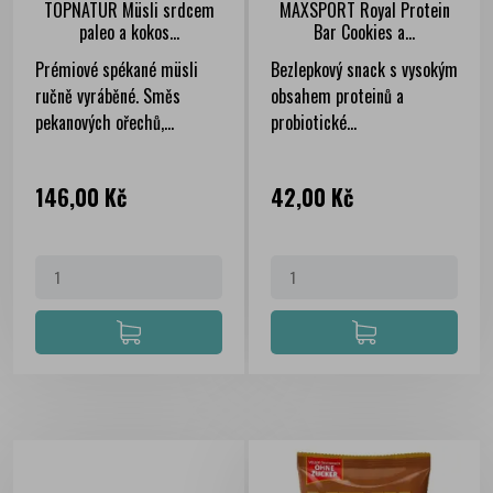
TOPNATUR Müsli srdcem
MAXSPORT Royal Protein
paleo a kokos...
Bar Cookies a...
Prémiové spékané müsli
Bezlepkový snack s vysokým
ručně vyráběné. Směs
obsahem proteinů a
pekanových ořechů,...
probiotické...
Cena
Cena
146,00 Kč
42,00 Kč