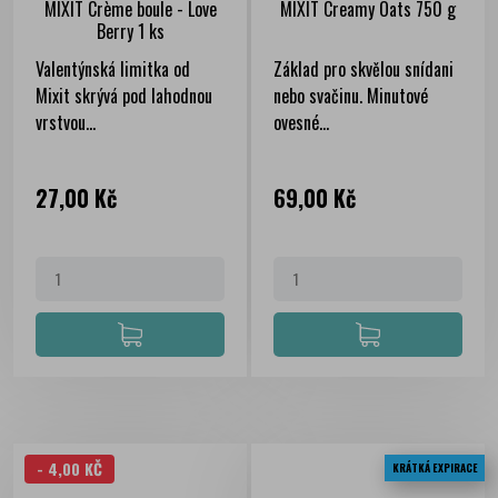
MIXIT Crème boule - Love
MIXIT Creamy Oats 750 g
Berry 1 ks
Valentýnská limitka od
Základ pro skvělou snídani
Mixit skrývá pod lahodnou
nebo svačinu. Minutové
vrstvou...
ovesné...
Cena
Cena
27,00 Kč
69,00 Kč
- 4,00 KČ
KRÁTKÁ EXPIRACE