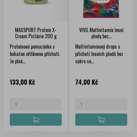
MAXSPORT Protein X-
VIVIL Multivitamín lesní
Cream Pistácie 200 g
plody bez...
Proteinová pomazánka s
Multivitaminový drops s
bohatou oříškovou příchutí.
příchutí lesních plodů bez
Je plná...
cukru se...
Cena
Cena
133,00 Kč
74,00 Kč