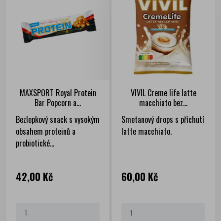
MAXSPORT Royal Protein
VIVIL Creme life latte
Bar Popcorn a...
macchiato bez...
Bezlepkový snack s vysokým
Smetanový drops s příchutí
obsahem proteinů a
latte macchiato.
probiotické...
Cena
Cena
42,00 Kč
60,00 Kč