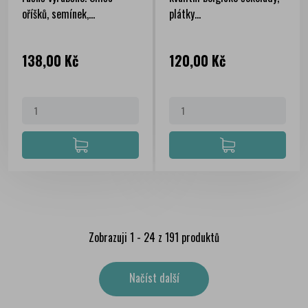
oříšků, semínek,...
plátky...
Cena
Cena
138,00 Kč
120,00 Kč
Zobrazuji 1 - 24 z 191 produktů
Načíst další