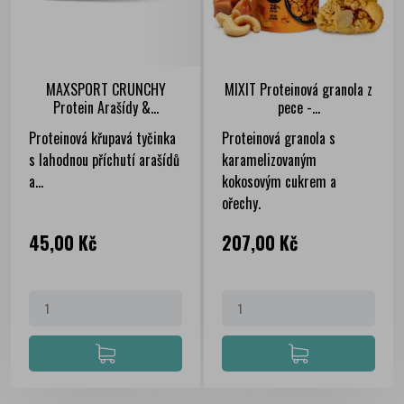
MAXSPORT CRUNCHY
MIXIT Proteinová granola z
Protein Arašídy &...
pece -...
Proteinová křupavá tyčinka
Proteinová granola s
s lahodnou příchutí arašídů
karamelizovaným
a...
kokosovým cukrem a
ořechy.
Cena
Cena
45,00 Kč
207,00 Kč