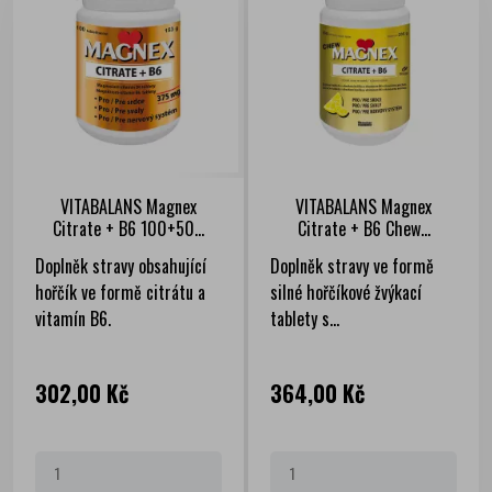
VITABALANS Magnex
VITABALANS Magnex
Citrate + B6 100+50...
Citrate + B6 Chew...
Doplněk stravy obsahující
Doplněk stravy ve formě
hořčík ve formě citrátu a
silné hořčíkové žvýkací
vitamín B6.
tablety s...
Cena
Cena
302,00 Kč
364,00 Kč