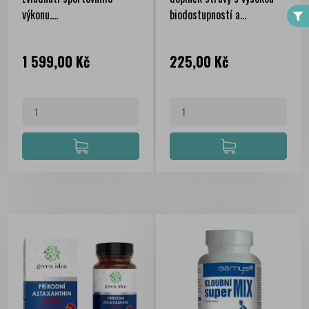
výkonu....
biodostupností a...
Cena
Cena
1 599,00 Kč
225,00 Kč