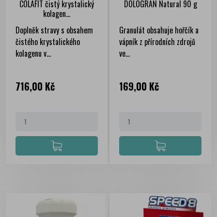
COLAFIT čistý krystalický
DOLOGRAN Natural 90 g
kolagen...
Doplněk stravy s obsahem
Granulát obsahuje hořčík a
čistého krystalického
vápník z přírodních zdrojů
kolagenu v...
ve...
Cena
Cena
716,00 Kč
169,00 Kč