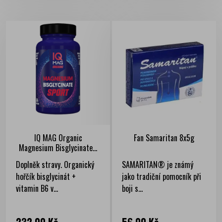
IQ MAG Organic
Fan Samaritan 8x5g
Magnesium Bisglycinate...
Doplněk stravy. Organický
SAMARITAN® je známý
hořčík bisglycinát +
jako tradiční pomocník při
vitamin B6 v...
boji s...
Cena
Cena