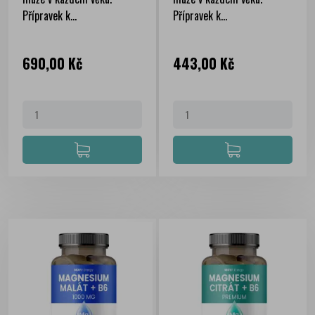
Přípravek k...
Přípravek k...
Cena
Cena
690,00 Kč
443,00 Kč