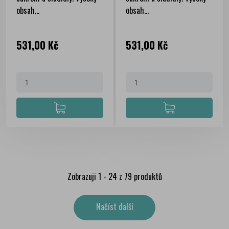
obsah...
obsah...
Cena
Cena
531,00 Kč
531,00 Kč
Zobrazuji 1 - 24 z 79 produktů
Načíst další