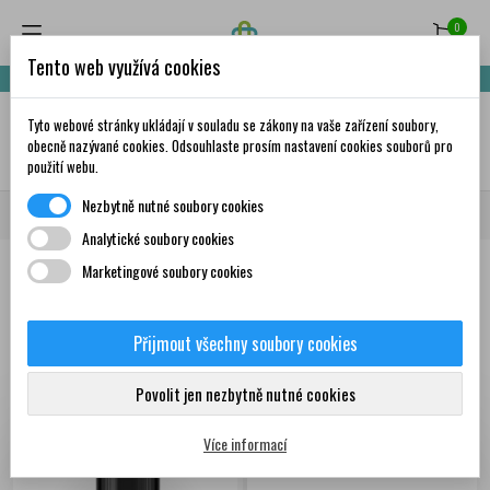
0
Tento web využívá cookies
Nakupte za 999,- Kč a získáte dopravu zdarma!
Tyto webové stránky ukládají v souladu se zákony na vaše zařízení soubory,
✦
AI
obecně nazývané cookies. Odsouhlaste prosím nastavení cookies souborů pro
použití webu.
Nezbytně nutné soubory cookies
Domů
Ostatní produkty
Pro sportovce
Doplňky stravy pro sportovce
Analytické soubory cookies
Marketingové soubory cookies
Produkty
Přijmout všechny soubory cookies
Zobrazení 1-12 z 79
Seřadit podle:
První nové produkty
položek
Povolit jen nezbytně nutné cookies
Více informací