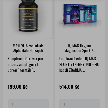
MAXI VITA Essentials
IQ MAG Organic
AlphaMale 60 kapslí
Magnesium Sport +...
Komplexní přípravek pro
Limitovaná edice IQ MAG
muže s adaptogeny k
SPORT a ENERGY 140 + 40
udržení normální...
kapslí ZDARMA....
Cena
Cena
199,00 Kč
514,00 Kč