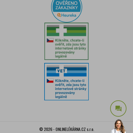
question_answer
© 2026 - ONLINELÉKÁRNA.CZ s.r.o.