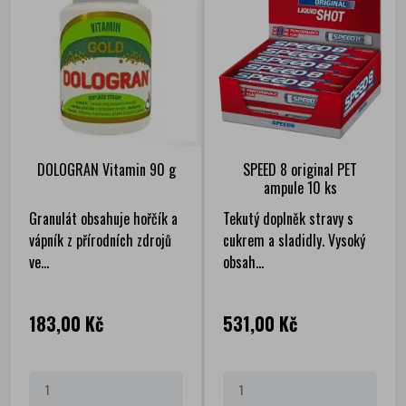
DOLOGRAN Vitamin 90 g
SPEED 8 original PET
ampule 10 ks
Granulát obsahuje hořčík a
Tekutý doplněk stravy s
vápník z přírodních zdrojů
cukrem a sladidly. Vysoký
ve...
obsah...
Cena
Cena
183,00 Kč
531,00 Kč