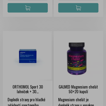
ORTHOMOL Sport 30
GALMED Magnesium chelát
lahviček + 30...
50+20 kapslí
FILTER
Doplněk stravy pro hladké
Magnesium chelát je
zvládnutí sportovního
doplněk stravy s vysokou