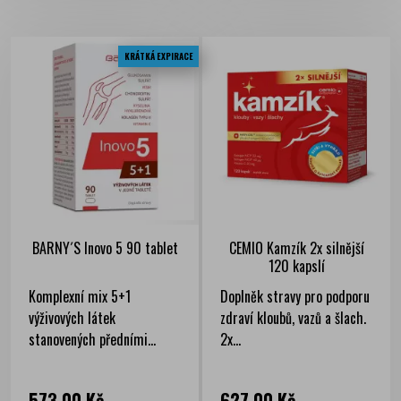
KRÁTKÁ EXPIRACE
BARNY´S Inovo 5 90 tablet
CEMIO Kamzík 2x silnější
120 kapslí
Komplexní mix 5+1
Doplněk stravy pro podporu
výživových látek
zdraví kloubů, vazů a šlach.
stanovených předními...
2x...
Cena
Cena
573,00 Kč
627,00 Kč