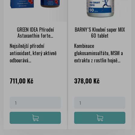
GREEN IDEA Přírodní
BARNY´S Kloubní super MIX
Astaxanthin forte...
60 tablet
Nejsilnější přírodní
Kombinace
antioxidant, který aktivně
glukosaminsulfátu, MSM a
odbourává...
extraktu z rostlin hojně...
Cena
Cena
711,00 Kč
378,00 Kč