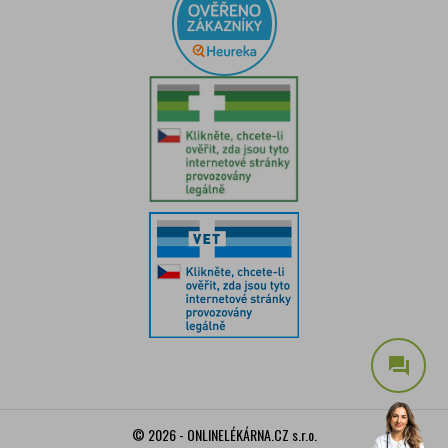
question_answer
© 2026 - ONLINELÉKÁRNA.CZ s.r.o.