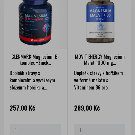
GLENMARK Magnesium B-
MOVIT ENERGY Magnesium
komplex +Zinek...
Malát 1000 mg...
Doplněk stravy s
Doplněk stravy s hořčíkem
komplexním a vyváženým
ve formě malátu s
složením hořčíku a...
Vitaminem B6 pro...
Cena
Cena
257,00 Kč
289,00 Kč