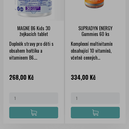
MAGNE B6 Kids 30
SUPRADYN ENERGY
žvýkacích tablet
Gummies 60 ks
Doplněk stravy pro děti s
Komplexní multivitamín
obsahem hořčíku a
obsahující 10 vitamínů,
vitaminem B6....
včetně cenných...
Cena
Cena
268,00 Kč
334,00 Kč