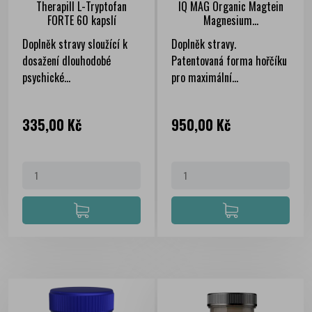
Therapill L-Tryptofan
IQ MAG Organic Magtein
FORTE 60 kapslí
Magnesium...
Doplněk stravy sloužící k
Doplněk stravy.
dosažení dlouhodobé
Patentovaná forma hořčíku
psychické...
pro maximální...
Cena
Cena
335,00 Kč
950,00 Kč