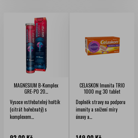
MAGNESIUM B-Komplex
CELASKON Imunita TRIO
GRE-PO 20...
1000 mg 30 tablet
Vysoce vstřebatelný hořčík
Doplněk stravy na podporu
(citrát hořečnatý) s
imunity a snížení míry
komplexem...
únavy a...
Cena
Cena
92,00 Kč
149,00 Kč