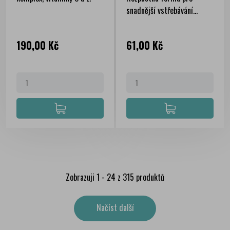
snadnější vstřebávání...
Cena
Cena
190,00 Kč
61,00 Kč
Zobrazuji 1 - 24 z 315 produktů
Načíst další