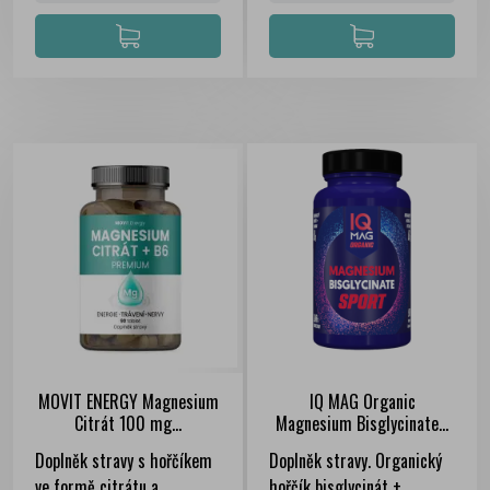
MOVIT ENERGY Magnesium
IQ MAG Organic
Citrát 100 mg...
Magnesium Bisglycinate...
FILTER
Doplněk stravy s hořčíkem
Doplněk stravy. Organický
ve formě citrátu a
hořčík bisglycinát +