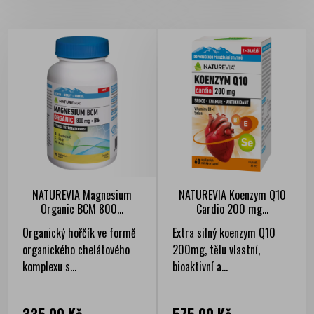
NATUREVIA Magnesium
NATUREVIA Koenzym Q10
Organic BCM 800...
Cardio 200 mg...
Organický hořčík ve formě
Extra silný koenzym Q10
organického chelátového
200mg, tělu vlastní,
komplexu s...
bioaktivní a...
Cena
Cena