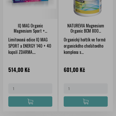
IQ MAG Organic
NATUREVIA Magnesium
Magnesium Sport +...
Organic BCM 800...
Limitovaná edice IQ MAG
Organický hořčík ve formě
SPORT a ENERGY 140 + 40
organického chelátového
kapslí ZDARMA....
komplexu s...
Cena
Cena
514,00 Kč
601,00 Kč