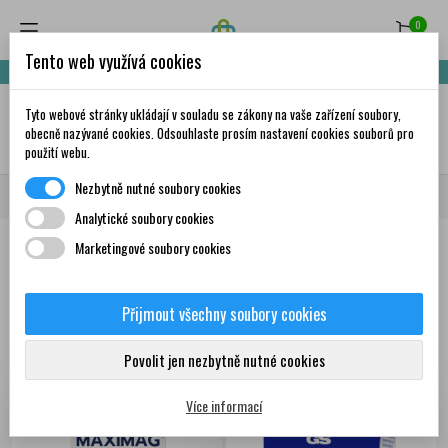
0
Tento web využívá cookies
Nakupte za 999,- Kč a získáte dopravu zdarma!
Tyto webové stránky ukládají v souladu se zákony na vaše zařízení soubory,
✦
AI
obecně nazývané cookies. Odsouhlaste prosím nastavení cookies souborů pro
použití webu.
Nezbytně nutné soubory cookies
Domů
Doplňky stravy a vitamíny
Únava a vyčerpání
Analytické soubory cookies
Marketingové soubory cookies
Produkty
Přijmout všechny soubory cookies
Zobrazení 1-12 z 315
Seřadit podle:
První nové produkty
položek
Povolit jen nezbytně nutné cookies
Více informací