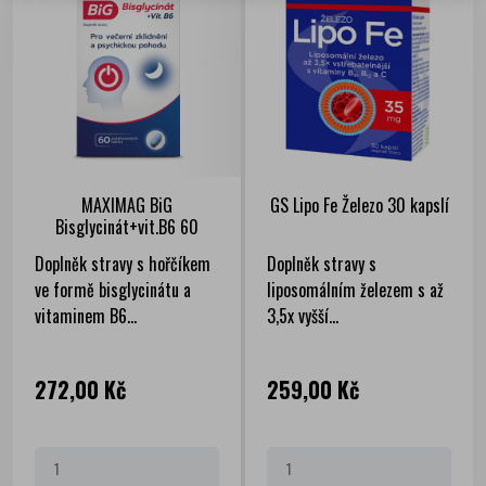
MAXIMAG BiG
GS Lipo Fe Železo 30 kapslí
Bisglycinát+vit.B6 60
tablet
Doplněk stravy s hořčíkem
Doplněk stravy s
ve formě bisglycinátu a
liposomálním železem s až
vitaminem B6...
3,5x vyšší...
Cena
Cena
272,00 Kč
259,00 Kč