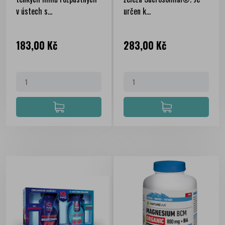
v ústech s...
určen k...
Cena
Cena
183,00 Kč
283,00 Kč