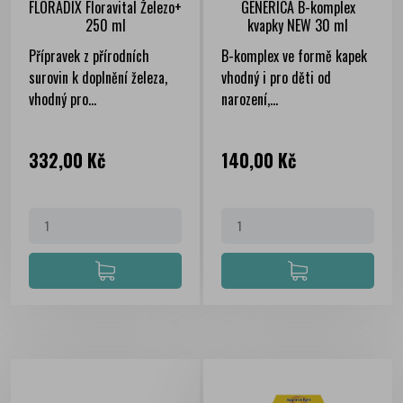
FLORADIX Floravital Železo+
GENERICA B-komplex
250 ml
kvapky NEW 30 ml
Přípravek z přírodních
B-komplex ve formě kapek
surovin k doplnění železa,
vhodný i pro děti od
vhodný pro...
narození,...
Cena
Cena
332,00 Kč
140,00 Kč