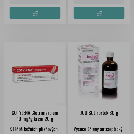
COTYLENA Clotrimazolum
JODISOL roztok 80 g
10 mg/g krém 20 g
K léčbě kožních plísňových
Vysoce účinný antiseptický