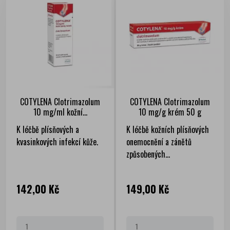
COTYLENA Clotrimazolum
COTYLENA Clotrimazolum
10 mg/ml kožní...
10 mg/g krém 50 g
K léčbě plísňových a
K léčbě kožních plísňových
kvasinkových infekcí kůže.
onemocnění a zánětů
způsobených...
Cena
Cena
142,00 Kč
149,00 Kč