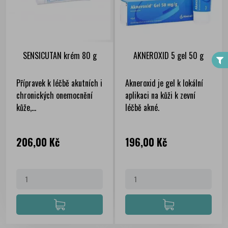
FILTER
SENSICUTAN krém 80 g
AKNEROXID 5 gel 50 g
Přípravek k léčbě akutních i
Akneroxid je gel k lokální
chronických onemocnění
aplikaci na kůži k zevní
kůže,...
léčbě akné.
Cena
Cena
206,00 Kč
196,00 Kč