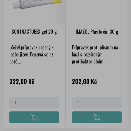
CONTRACTUBEX gel 20 g
IMAZOL Plus krém 30 g
Léčivý přípravek určený k
Přípravek proti plísním na
léčbě jizev. Používá se až
kůži s rozšířeným
poté,...
protibakteriálním...
Cena
Cena
322,00 Kč
202,00 Kč