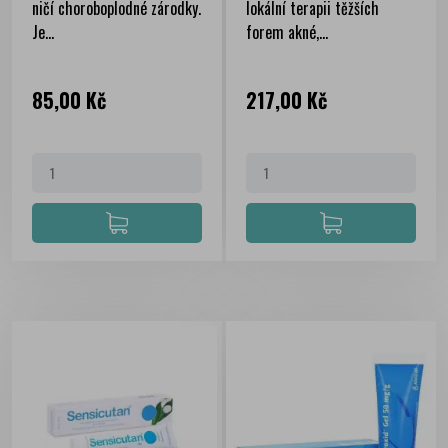
ničí choroboplodné zárodky.
lokální terapii těžších
Je...
forem akné,...
Cena
Cena
85,00 Kč
217,00 Kč