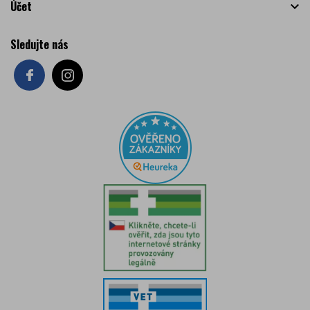
Účet

Sledujte nás