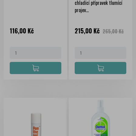
chladící přípravek tlumící
projev...
Cena
Cena
Běžná
116,00 Kč
215,00 Kč
265,00 Kč
cena