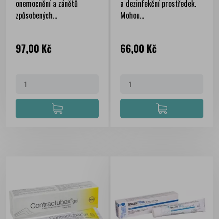
onemocnění a zánětů
a dezinfekční prostředek.
způsobených...
Mohou...
Cena
Cena
97,00 Kč
66,00 Kč