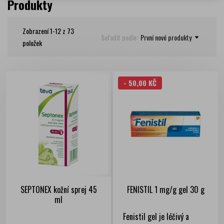
Produkty
Kožní a nehtové mykózy
Dezinfekce
Zobrazení 1-12 z 73
Bodnutí hmyzem
Seřadit podle:
První nové produkty
položek
- 50,00 KČ
SEPTONEX kožní sprej 45
FENISTIL 1 mg/g gel 30 g
ml
Fenistil gel je léčivý a