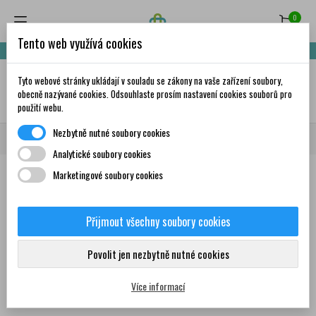
0
Tento web využívá cookies
Nakupte za 999,- Kč a získáte dopravu zdarma!
Tyto webové stránky ukládají v souladu se zákony na vaše zařízení soubory,
✦
AI
obecně nazývané cookies. Odsouhlaste prosím nastavení cookies souborů pro
použití webu.
Nezbytně nutné soubory cookies
Domů
Volně prodejné léky
Pokožka, kůže, vlasy
Analytické soubory cookies
Marketingové soubory cookies
Akné
Lupénka, ekzém
Přijmout všechny soubory cookies
Podrážděná kůže
Suchá kůže
Povolit jen nezbytně nutné cookies
zobrazit další podkategorie
Vlasy, lupy
Hojení ran
Více informací