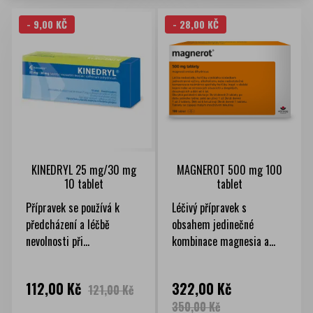
- 9,00 KČ
- 28,00 KČ
KINEDRYL 25 mg/30 mg
MAGNEROT 500 mg 100
10 tablet
tablet
Přípravek se používá k
Léčivý přípravek s
předcházení a léčbě
obsahem jedinečné
nevolnosti při...
kombinace magnesia a...
Cena
Běžná
Cena
Běžná
112,00 Kč
322,00 Kč
121,00 Kč
cena
cena
350,00 Kč