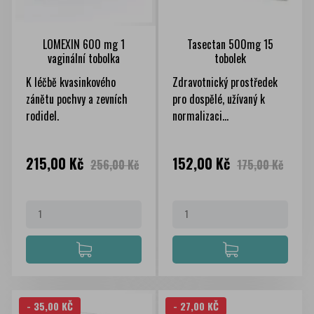
LOMEXIN 600 mg 1
Tasectan 500mg 15
vaginální tobolka
tobolek
K léčbě kvasinkového
Zdravotnický prostředek
zánětu pochvy a zevních
pro dospělé, užívaný k
rodidel.
normalizaci...
Cena
Běžná
Cena
Běžná
215,00 Kč
152,00 Kč
256,00 Kč
175,00 Kč
cena
cena
- 35,00 KČ
- 27,00 KČ