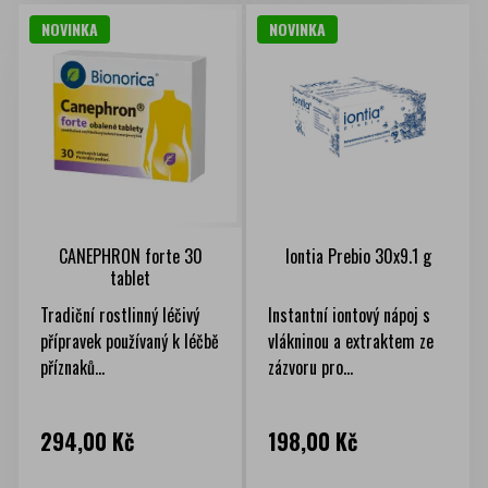
NOVINKA
NOVINKA
CANEPHRON forte 30
Iontia Prebio 30x9.1 g
tablet
Tradiční rostlinný léčivý
Instantní iontový nápoj s
přípravek používaný k léčbě
vlákninou a extraktem ze
příznaků...
zázvoru pro...
Cena
Cena
294,00 Kč
198,00 Kč