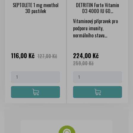
SEPTOLETE 1 mg menthol
DETRITIN Forte Vitamin
30 pastilek
D3 4000 IU 60...
Vitaminový přípravek pro
podporu imunity,
normálního stavu...
Cena
Běžná
Cena
Běžná
116,00 Kč
224,00 Kč
127,00 Kč
cena
cena
259,00 Kč
Internetová lékárna Onlinelekarna.