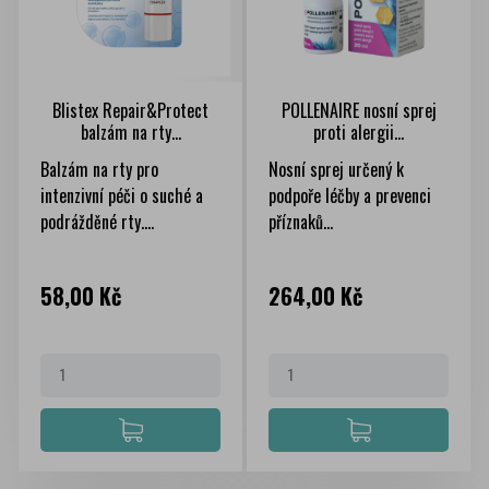
Blistex Repair&Protect
POLLENAIRE nosní sprej
balzám na rty...
proti alergii...
Balzám na rty pro
Nosní sprej určený k
intenzivní péči o suché a
podpoře léčby a prevenci
podrážděné rty....
příznaků...
Cena
Cena
58,00 Kč
264,00 Kč