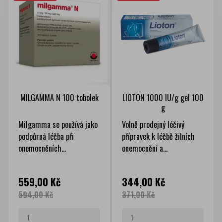
MILGAMMA N 100 tobolek
LIOTON 1000 IU/g gel 100
g
Milgamma se používá jako
Volně prodejný léčivý
podpůrná léčba při
přípravek k léčbě žilních
onemocněních...
onemocnění a...
Cena
Běžná
Cena
Běžná
559,00 Kč
344,00 Kč
cena
cena
594,00 Kč
371,00 Kč