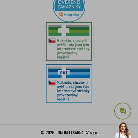
question_answer
© 2026 - ONLINELÉKÁRNA.CZ s.r.o.