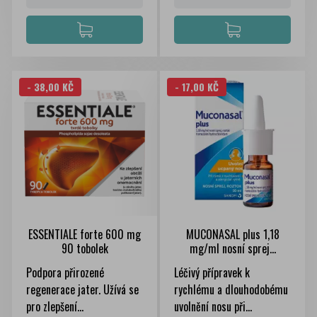
- 38,00 KČ
- 17,00 KČ
ESSENTIALE forte 600 mg
MUCONASAL plus 1,18
90 tobolek
mg/ml nosní sprej...
Podpora přirozené
Léčivý přípravek k
regenerace jater. Užívá se
rychlému a dlouhodobému
pro zlepšení...
uvolnění nosu při...