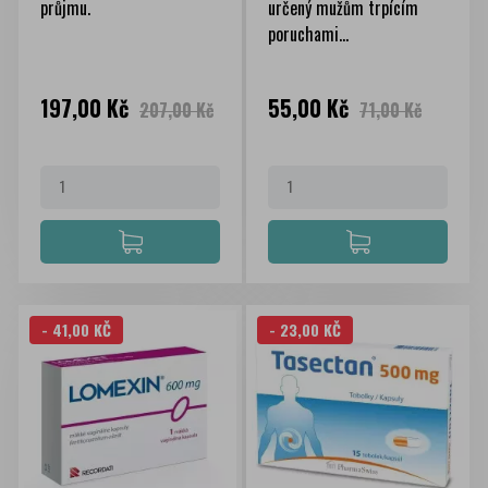
průjmu.
určený mužům trpícím
poruchami...
Cena
Běžná
Cena
Běžná
197,00 Kč
55,00 Kč
207,00 Kč
71,00 Kč
cena
cena
- 41,00 KČ
- 23,00 KČ