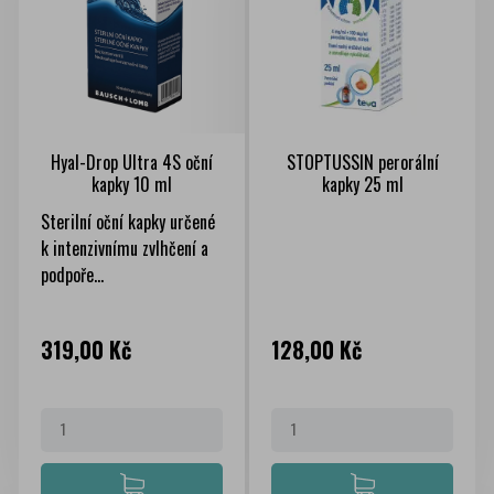
Hyal-Drop Ultra 4S oční
STOPTUSSIN perorální
kapky 10 ml
kapky 25 ml
Sterilní oční kapky určené
k intenzivnímu zvlhčení a
podpoře...
Cena
Cena
319,00 Kč
128,00 Kč