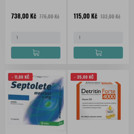
Cena
Běžná
Cena
Běžná
738,00 Kč
115,00 Kč
776,00 Kč
132,00 Kč
cena
cena
- 11,00 KČ
- 35,00 KČ