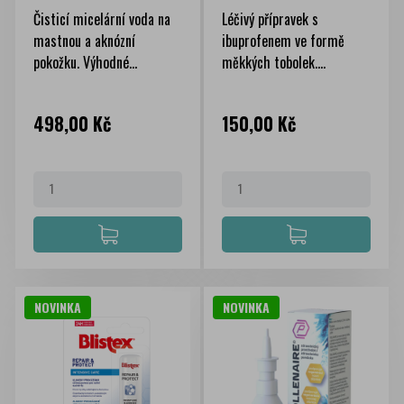
Čisticí micelární voda na
Léčivý přípravek s
mastnou a aknózní
ibuprofenem ve formě
pokožku. Výhodné...
měkkých tobolek....
Cena
Cena
498,00 Kč
150,00 Kč
NOVINKA
NOVINKA