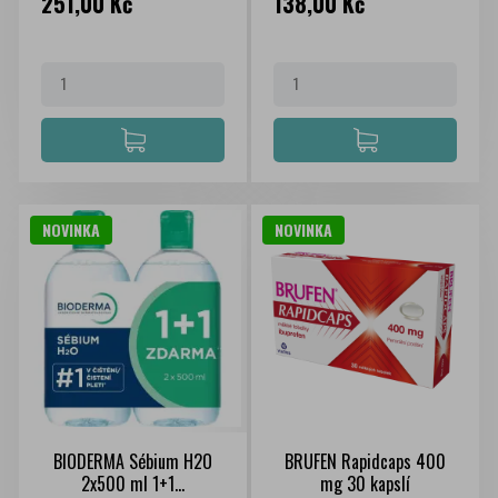
Cena
Cena
251,00 Kč
138,00 Kč
NOVINKA
NOVINKA
BIODERMA Sébium H2O
BRUFEN Rapidcaps 400
2x500 ml 1+1...
mg 30 kapslí