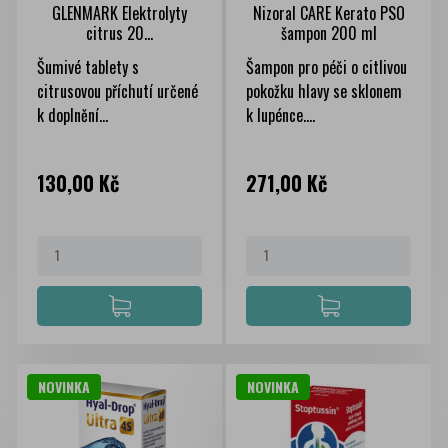
GLENMARK Elektrolyty
Nizoral CARE Kerato PSO
citrus 20...
šampon 200 ml
Šumivé tablety s
Šampon pro péči o citlivou
citrusovou příchutí určené
pokožku hlavy se sklonem
k doplnění...
k lupénce....
Cena
Cena
130,00 Kč
271,00 Kč
NOVINKA
NOVINKA