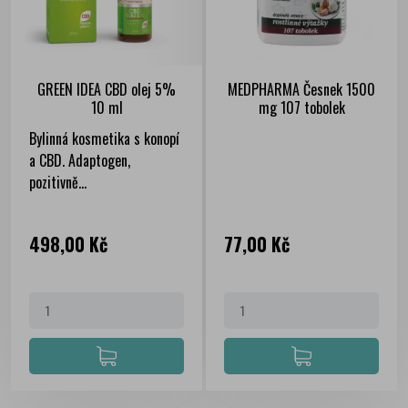
GREEN IDEA CBD olej 5%
MEDPHARMA Česnek 1500
10 ml
mg 107 tobolek
Bylinná kosmetika s konopí
a CBD. Adaptogen,
pozitivně...
Cena
Cena
498,00 Kč
77,00 Kč