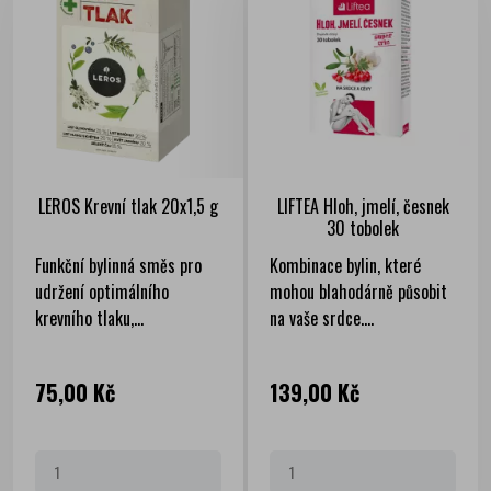
LEROS Krevní tlak 20x1,5 g
LIFTEA Hloh, jmelí, česnek
30 tobolek
Funkční bylinná směs pro
Kombinace bylin, které
udržení optimálního
mohou blahodárně působit
krevního tlaku,...
na vaše srdce....
Cena
Cena
75,00 Kč
139,00 Kč