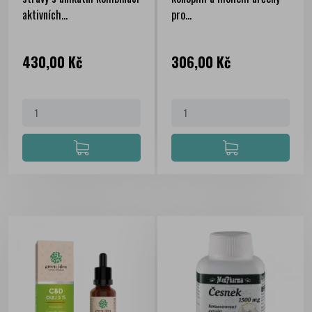
aktivních...
pro...
Cena
Cena
430,00 Kč
306,00 Kč