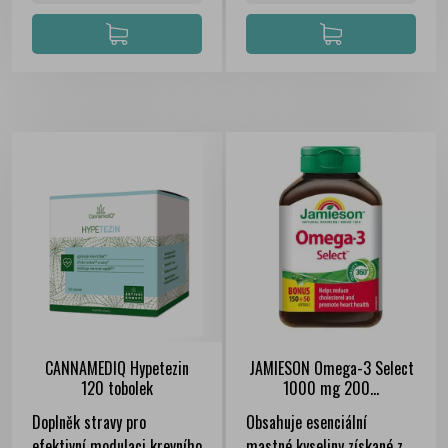
CANNAMEDIQ Hypetezin
JAMIESON Omega-3 Select
120 tobolek
1000 mg 200...
Doplněk stravy pro
Obsahuje esenciální
efektivní modulaci krevního
mastné kyseliny získané z