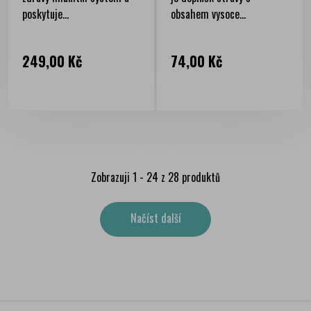
poskytuje...
obsahem vysoce...
Cena
Cena
249,00 Kč
74,00 Kč
Zobrazuji 1 - 24 z 28 produktů
Načíst další