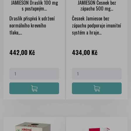
JAMIESON Draslík 100 mg
JAMIESON Česnek bez
s postupným...
zápachu 500 mg...
Draslík přispívá k udržení
Česnek Jamieson bez
normálního krevního
zápachu podporuje imunitní
tlaku,...
systém a hraje...
Cena
Cena
442,00 Kč
434,00 Kč