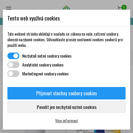
0
Tento web využívá cookies
Nakupte za 999,- Kč a získáte dopravu zdarma!
Tyto webové stránky ukládají v souladu se zákony na vaše zařízení soubory,
✦
AI
obecně nazývané cookies. Odsouhlaste prosím nastavení cookies souborů pro
použití webu.
Nezbytně nutné soubory cookies
Domů
Doplňky stravy a vitamíny
Srdce, oběhový systém
Krevní tlak
Analytické soubory cookies
Marketingové soubory cookies
Produkty
Přijmout všechny soubory cookies
Zobrazení 1-12 z 28
Seřadit podle:
První nové produkty
položek
Povolit jen nezbytně nutné cookies
Více informací