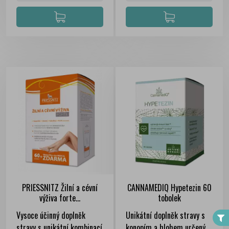
PRIESSNITZ Žilní a cévní
CANNAMEDIQ Hypetezin 60
FILTER
výživa forte...
tobolek
Vysoce účinný doplněk
Unikátní doplněk stravy s
stravy s unikátní kombinací
konopím a hlohem určený