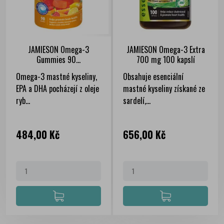
JAMIESON Omega-3
JAMIESON Omega-3 Extra
Gummies 90...
700 mg 100 kapslí
Omega-3 mastné kyseliny,
Obsahuje esenciální
EPA a DHA pocházejí z oleje
mastné kyseliny získané ze
ryb...
sardelí,...
Cena
Cena
484,00 Kč
656,00 Kč