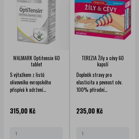
WALMARK Optitensin 60
TEREZIA Žíly a cévy 60
tablet
kapslí
S výtažkem z listů
Doplněk stravy pro
olivovníku evropského
elasticitu a pevnost cév.
přispívá k udržení...
100% přírodní...
Cena
Cena
315,00 Kč
235,00 Kč