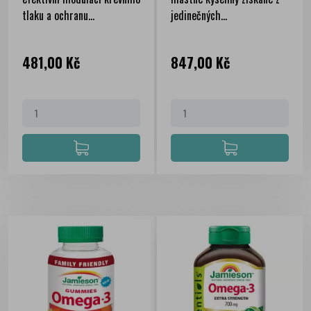
tlaku a ochranu...
jedinečných...
Cena
Cena
481,00 Kč
847,00 Kč