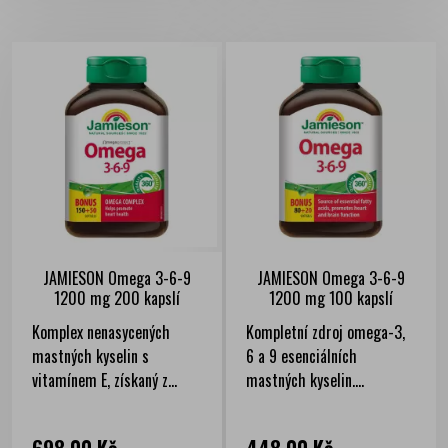
JAMIESON Omega 3-6-9
JAMIESON Omega 3-6-9
1200 mg 200 kapslí
1200 mg 100 kapslí
Komplex nenasycených
Kompletní zdroj omega-3,
mastných kyselin s
6 a 9 esenciálních
vitamínem E, získaný z...
mastných kyselin....
Cena
Cena