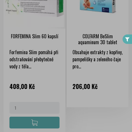
FILTER
FORFEMINA Slim 60 kapslí
COLFARM BeSlim
aquaminum 30 tablet
Forfemina Slim pomáhá při
Obsahuje extrakty z kopřivy,
odstraňování přebytečné
pampelišky a zeleného čaje
vody z těla...
pro...
Cena
Cena
408,00 Kč
206,00 Kč