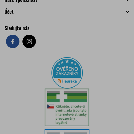

Účet

Sledujte nás