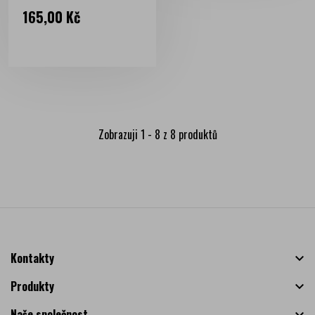
Cena
165,00 Kč
Zobrazuji 1 - 8 z 8 produktů
Kontakty

Produkty

Naše společnost