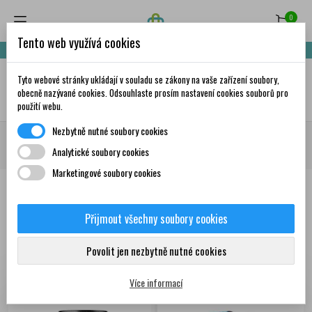
0
Tento web využívá cookies
Nakupte za 999,- Kč a získáte dopravu zdarma!
Tyto webové stránky ukládají v souladu se zákony na vaše zařízení soubory,
✦
AI
obecně nazývané cookies. Odsouhlaste prosím nastavení cookies souborů pro
použití webu.
Nezbytně nutné soubory cookies
Domů
Doplňky stravy a vitamíny
Detoxikace organismu
Detoxikace
Analytické soubory cookies
ledvin
Marketingové soubory cookies
Produkty
Přijmout všechny soubory cookies
Zobrazení 1-8 z 8
Seřadit podle:
První nové produkty
Povolit jen nezbytně nutné cookies
položek
Více informací