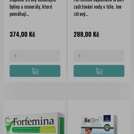
byliny a minerály, které
zadržování vody v těle. Jen
pomáhají...
zdravý...
Cena
Cena
374,00 Kč
288,00 Kč