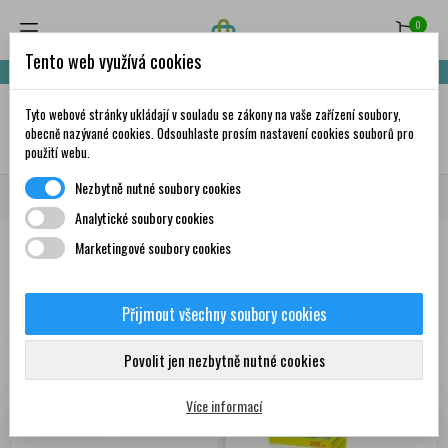
0
Tento web využívá cookies
Nakupte za 999,- Kč a získáte dopravu zdarma!
Tyto webové stránky ukládají v souladu se zákony na vaše zařízení soubory,
✦
AI
obecně nazývané cookies. Odsouhlaste prosím nastavení cookies souborů pro
použití webu.
Nezbytně nutné soubory cookies
Domů
Doplňky stravy a vitamíny
Bylinné produkty
Lišejník
Analytické soubory cookies
Marketingové soubory cookies
Produkty
Přijmout všechny soubory cookies
Zobrazení 1-9 z 9
Seřadit podle:
První nové produkty
položek
Povolit jen nezbytně nutné cookies
Více informací