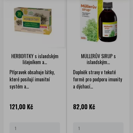
HERBOFITKY s islandským
MÜLLERŮV SIRUP s
lišejníkem a...
islandským...
Přípravek obsahuje látky,
Doplněk stravy v tekuté
které posilují imunitní
formě pro podporu imunity
systém a...
a dýchací...
Cena
Cena
121,00 Kč
82,00 Kč