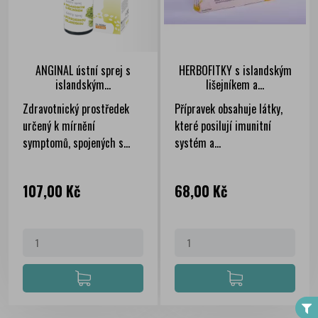
ANGINAL ústní sprej s
HERBOFITKY s islandským
islandským...
lišejníkem a...
Zdravotnický prostředek
Přípravek obsahuje látky,
určený k mírnění
které posilují imunitní
symptomů, spojených s...
systém a...
Cena
Cena
107,00 Kč
68,00 Kč
FILTER