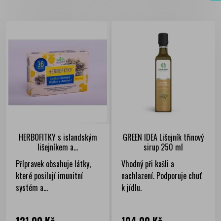
HERBOFITKY s islandským
GREEN IDEA Lišejník třinový
lišejníkem a...
sirup 250 ml
Přípravek obsahuje látky,
Vhodný při kašli a
které posilují imunitní
nachlazení. Podporuje chuť
systém a...
k jídlu.
Cena
Cena