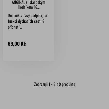
ANGINAL s islandským
lišejníkem 16...
Doplněk stravy podporující
funkci dýchacích cest. S
příchutí...
Cena
69,00 Kč
Zobrazuji 1 - 9 z 9 produktů