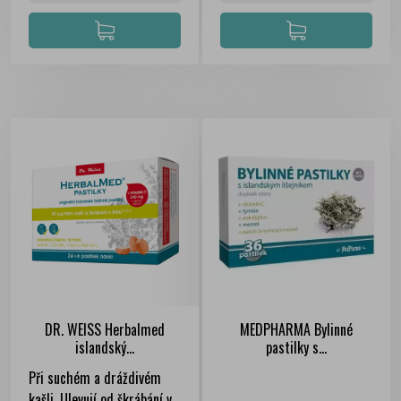
DR. WEISS Herbalmed
MEDPHARMA Bylinné
islandský...
pastilky s...
Při suchém a dráždivém
kašli. Ulevují od škrábání v