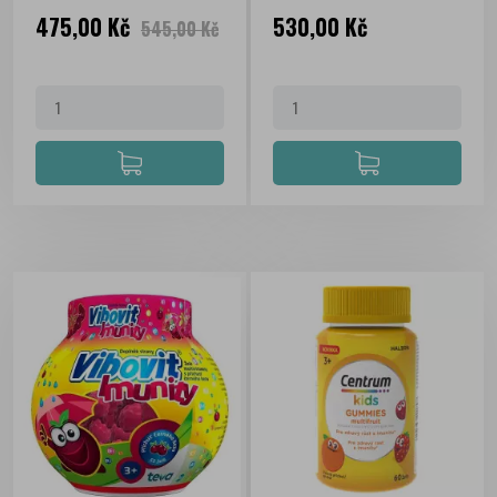
Cena
Běžná
Cena
475,00 Kč
530,00 Kč
545,00 Kč
cena