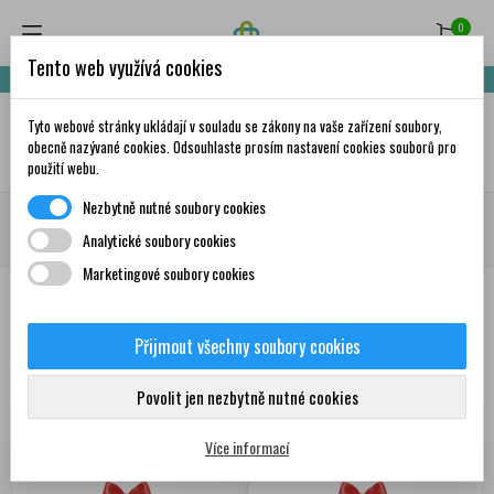
0
Tento web využívá cookies
Nakupte za 999,- Kč a získáte dopravu zdarma!
Tyto webové stránky ukládají v souladu se zákony na vaše zařízení soubory,
✦
AI
obecně nazývané cookies. Odsouhlaste prosím nastavení cookies souborů pro
použití webu.
Nezbytně nutné soubory cookies
Domů
Doplňky stravy a vitamíny
Vitamíny a minerály
Komplex vitamínů
Analytické soubory cookies
a minerálů
Marketingové soubory cookies
Produkty
Přijmout všechny soubory cookies
Zobrazení 1-12 z 93
Seřadit podle:
První nové produkty
Povolit jen nezbytně nutné cookies
položek
Více informací