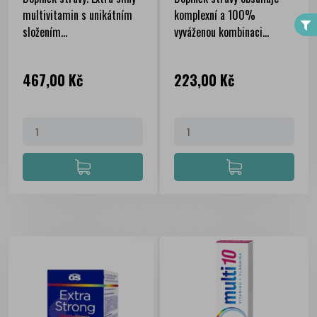
multivitamin s unikátním
komplexní a 100%
složením...
vyváženou kombinaci...
Cena
Cena
467,00 Kč
223,00 Kč