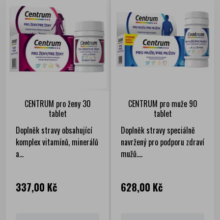
CENTRUM pro ženy 30
CENTRUM pro muže 90
tablet
tablet
Doplněk stravy obsahující
Doplněk stravy speciálně
komplex vitamínů, minerálů
navržený pro podporu zdraví
a...
mužů....
Cena
Cena
337,00 Kč
628,00 Kč