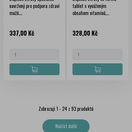
navržený pro podporu zdraví
tablet s vyváženým
mužů....
obsahem vitamínů,...
Cena
Cena
337,00 Kč
328,00 Kč
Zobrazuji 1 - 24 z 93 produktů
Načíst další