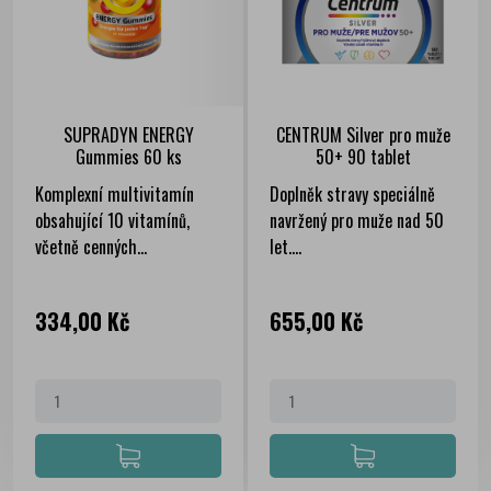
SUPRADYN ENERGY
CENTRUM Silver pro muže
Gummies 60 ks
50+ 90 tablet
Komplexní multivitamín
Doplněk stravy speciálně
obsahující 10 vitamínů,
navržený pro muže nad 50
včetně cenných...
let....
Cena
Cena
334,00 Kč
655,00 Kč