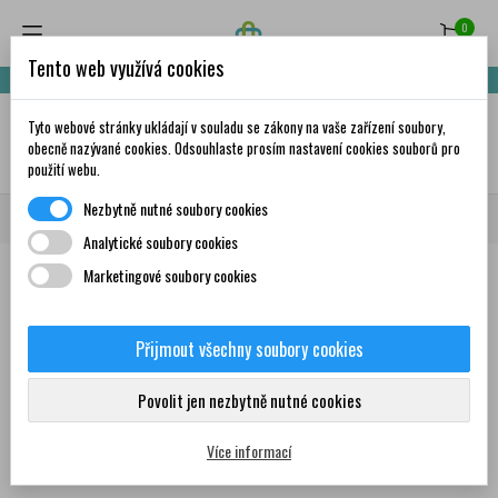
0
Tento web využívá cookies
Nakupte za 999,- Kč a získáte dopravu zdarma!
Tyto webové stránky ukládají v souladu se zákony na vaše zařízení soubory,
✦
AI
obecně nazývané cookies. Odsouhlaste prosím nastavení cookies souborů pro
použití webu.
Nezbytně nutné soubory cookies
Domů
Značky
Faktu
Analytické soubory cookies
Marketingové soubory cookies
Seznam produktů podle značky
Faktu
Přijmout všechny soubory cookies
Povolit jen nezbytně nutné cookies
Žádný produkt nebyl bohužel nalezen
Více informací