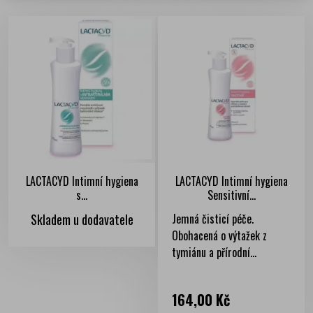
LACTACYD Intimní hygiena
LACTACYD Intimní hygiena
s...
Sensitivní...
Skladem u dodavatele
Jemná čisticí péče.
Obohacená o výtažek z
tymiánu a přírodní...
Cena
164,00 Kč