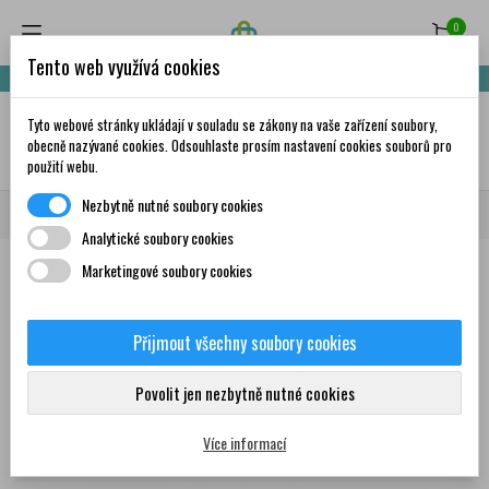
0
Tento web využívá cookies
Nakupte za 999,- Kč a získáte dopravu zdarma!
Tyto webové stránky ukládají v souladu se zákony na vaše zařízení soubory,
✦
AI
obecně nazývané cookies. Odsouhlaste prosím nastavení cookies souborů pro
použití webu.
Nezbytně nutné soubory cookies
Domů
Značky
Lactacyd
Analytické soubory cookies
Marketingové soubory cookies
Seznam produktů podle značky
Lactacyd
Přijmout všechny soubory cookies
Produkty
Povolit jen nezbytně nutné cookies
Více informací
Zobrazení 1-2 z 2 položek
Seřadit podle: