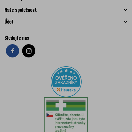
Naše společnost

Účet

Sledujte nás