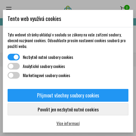
0
Tento web využívá cookies
Nakupte za 999,- Kč a získáte dopravu zdarma!
Tyto webové stránky ukládají v souladu se zákony na vaše zařízení soubory,
✦
AI
obecně nazývané cookies. Odsouhlaste prosím nastavení cookies souborů pro
použití webu.
Nezbytně nutné soubory cookies
Domů
Značky
ExAller
Analytické soubory cookies
Marketingové soubory cookies
Seznam produktů podle značky
ExAller
Přijmout všechny soubory cookies
Produkty
Povolit jen nezbytně nutné cookies
Více informací
Zobrazení 1-4 z 4 položek
Seřadit podle: