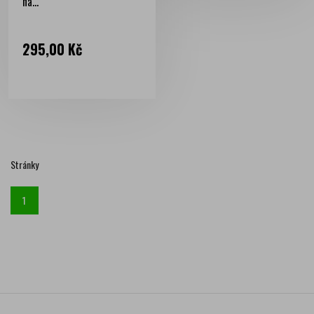
na...
Cena
295,00 Kč
Stránky
1