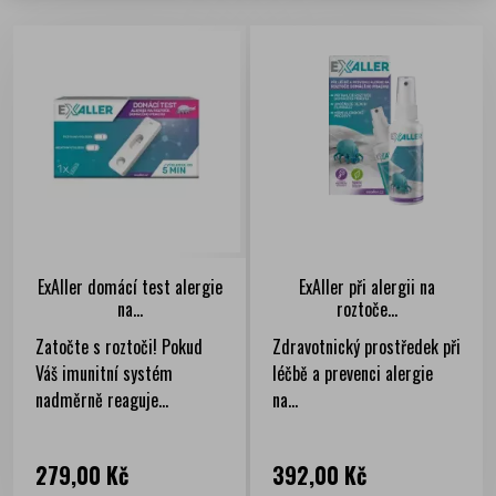
ExAller domácí test alergie
ExAller při alergii na
na...
roztoče...
Zatočte s roztoči! Pokud
Zdravotnický prostředek při
Váš imunitní systém
léčbě a prevenci alergie
nadměrně reaguje...
na...
Cena
Cena
279,00 Kč
392,00 Kč