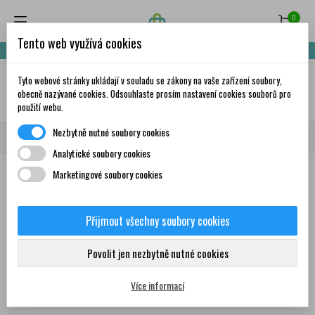
0
Tento web využívá cookies
Nakupte za 999,- Kč a získáte dopravu zdarma!
Tyto webové stránky ukládají v souladu se zákony na vaše zařízení soubory,
✦
AI
obecně nazývané cookies. Odsouhlaste prosím nastavení cookies souborů pro
použití webu.
Nezbytně nutné soubory cookies
Domů
Značky
Reparil
Analytické soubory cookies
Marketingové soubory cookies
Seznam produktů podle značky
Reparil
Přijmout všechny soubory cookies
Povolit jen nezbytně nutné cookies
Žádný produkt nebyl bohužel nalezen
Více informací