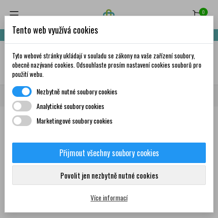
0
Tento web využívá cookies
Nakupte za 999,- Kč a získáte dopravu zdarma!
Tyto webové stránky ukládají v souladu se zákony na vaše zařízení soubory,
✦
AI
obecně nazývané cookies. Odsouhlaste prosím nastavení cookies souborů pro
použití webu.
Nezbytně nutné soubory cookies
Domů
Značky
Nalgesin
Analytické soubory cookies
Marketingové soubory cookies
Seznam produktů podle značky
Nalgesin
Přijmout všechny soubory cookies
Povolit jen nezbytně nutné cookies
Žádný produkt nebyl bohužel nalezen
Více informací