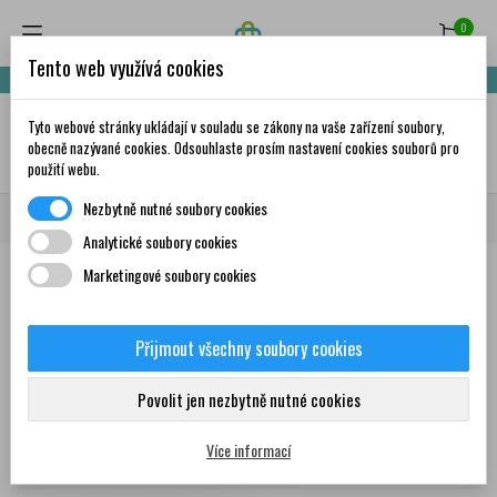
0
Tento web využívá cookies
Nakupte za 999,- Kč a získáte dopravu zdarma!
Tyto webové stránky ukládají v souladu se zákony na vaše zařízení soubory,
✦
AI
obecně nazývané cookies. Odsouhlaste prosím nastavení cookies souborů pro
použití webu.
Nezbytně nutné soubory cookies
Domů
Značky
Cholagol
Analytické soubory cookies
Marketingové soubory cookies
Seznam produktů podle značky
Cholagol
Přijmout všechny soubory cookies
Produkty
Povolit jen nezbytně nutné cookies
Více informací
Zobrazení 1-1 z 1 položek
Seřadit podle: