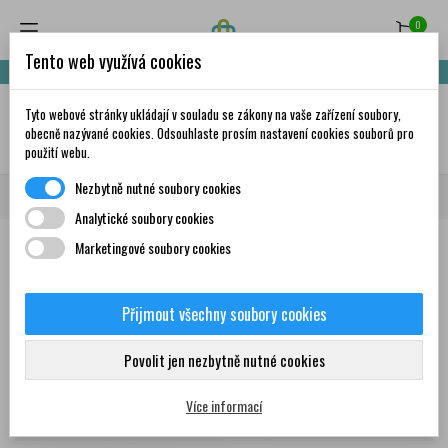
0
Tento web využívá cookies
Nakupte za 999,- Kč a získáte dopravu zdarma!
Tyto webové stránky ukládají v souladu se zákony na vaše zařízení soubory,
✦
AI
obecně nazývané cookies. Odsouhlaste prosím nastavení cookies souborů pro
použití webu.
Nezbytně nutné soubory cookies
Domů
Značky
Terezia
Analytické soubory cookies
Marketingové soubory cookies
Seznam produktů podle značky
Terezia
Přijmout všechny soubory cookies
Produkty
Povolit jen nezbytně nutné cookies
Více informací
Zobrazení 1-1 z 1 položek
Seřadit podle: