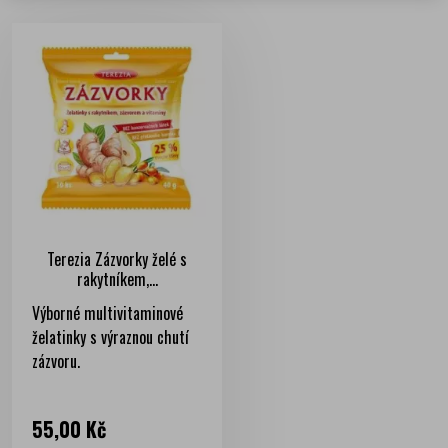
Terezia Zázvorky želé s
rakytníkem,...
Výborné multivitaminové
želatinky s výraznou chutí
zázvoru.
Cena
55,00 Kč