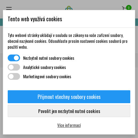
0
Tento web využívá cookies
Nakupte za 999,- Kč a získáte dopravu zdarma!
Tyto webové stránky ukládají v souladu se zákony na vaše zařízení soubory,
✦
AI
obecně nazývané cookies. Odsouhlaste prosím nastavení cookies souborů pro
použití webu.
Nezbytně nutné soubory cookies
Domů
Značky
Livostin
Analytické soubory cookies
Marketingové soubory cookies
Seznam produktů podle značky
Livostin
Přijmout všechny soubory cookies
Povolit jen nezbytně nutné cookies
Žádný produkt nebyl bohužel nalezen
Více informací