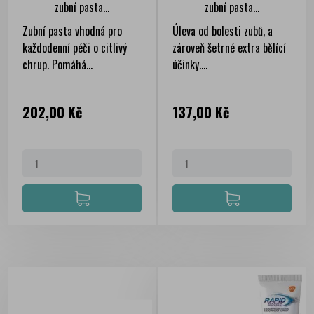
zubní pasta...
zubní pasta...
Zubní pasta vhodná pro
Úleva od bolesti zubů, a
každodenní péči o citlivý
zároveň šetrné extra bělící
chrup. Pomáhá...
účinky....
Cena
Cena
202,00 Kč
137,00 Kč