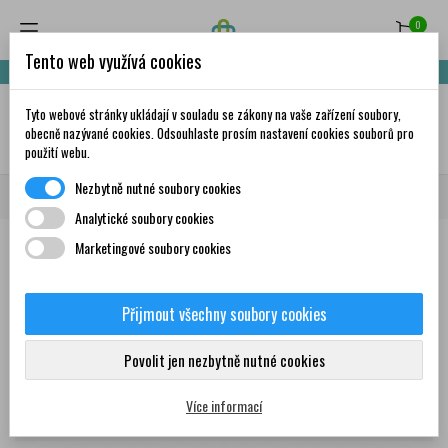
0
Tento web využívá cookies
Nakupte za 999,- Kč a získáte dopravu zdarma!
Tyto webové stránky ukládají v souladu se zákony na vaše zařízení soubory,
✦
AI
obecně nazývané cookies. Odsouhlaste prosím nastavení cookies souborů pro
použití webu.
Nezbytně nutné soubory cookies
Domů
Značky
SENSODYNE
Analytické soubory cookies
Marketingové soubory cookies
Seznam produktů podle značky
SENSODYNE
Přijmout všechny soubory cookies
Produkty
Povolit jen nezbytně nutné cookies
Více informací
Zobrazení 1-12 z 24 položek
Seřadit podle: