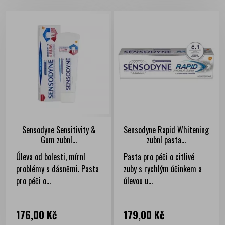
Sensodyne Sensitivity &
Sensodyne Rapid Whitening
Gum zubní...
zubní pasta...
Úleva od bolesti, mírní
Pasta pro péči o citlivé
problémy s dásněmi. Pasta
zuby s rychlým účinkem a
pro péči o...
úlevou u...
Cena
Cena
176,00 Kč
179,00 Kč