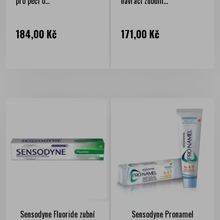
pro péči o...
navrací zubům...
Cena
Cena
184,00 Kč
171,00 Kč
Sensodyne Fluoride zubní
Sensodyne Pronamel