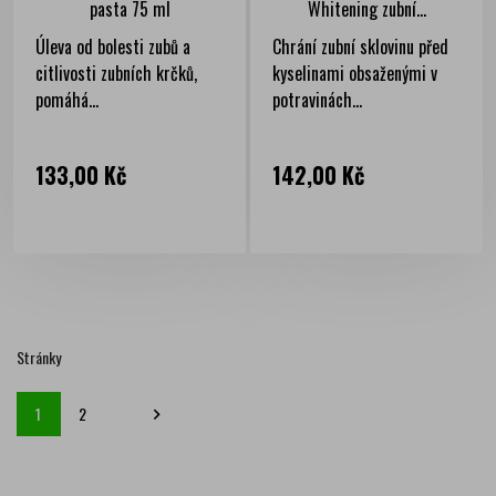
pasta 75 ml
Whitening zubní...
Úleva od bolesti zubů a
Chrání zubní sklovinu před
citlivosti zubních krčků,
kyselinami obsaženými v
pomáhá...
potravinách...
Cena
Cena
133,00 Kč
142,00 Kč
Stránky
1
2
