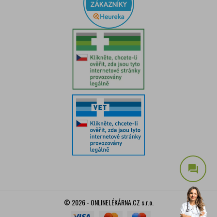
question_answer
© 2026 - ONLINELÉKÁRNA.CZ s.r.o.