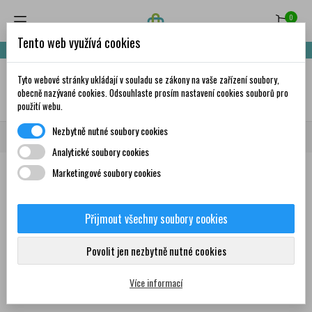
0
Tento web využívá cookies
Nakupte za 999,- Kč a získáte dopravu zdarma!
Tyto webové stránky ukládají v souladu se zákony na vaše zařízení soubory,
✦
AI
obecně nazývané cookies. Odsouhlaste prosím nastavení cookies souborů pro
použití webu.
Nezbytně nutné soubory cookies
Domů
Značky
Rowachol
Analytické soubory cookies
Marketingové soubory cookies
Seznam produktů podle značky
Rowachol
Přijmout všechny soubory cookies
Povolit jen nezbytně nutné cookies
Žádný produkt nebyl bohužel nalezen
Více informací