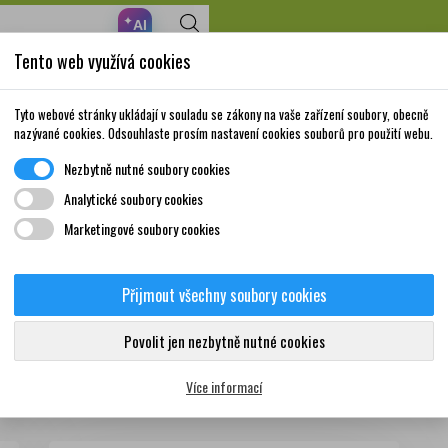
✦
AI
Tento web využívá cookies
Nakupte za 999,- Kč a získáte dopravu zdarma!
Volně prodejné
Doplňky stravy a
Matka a
Krása a
Tyto webové stránky ukládají v souladu se zákony na vaše zařízení soubory, obecně
léky
vitamíny
dítě
péče
nazývané cookies. Odsouhlaste prosím nastavení cookies souborů pro použití webu.
Nezbytně nutné soubory cookies
Analytické soubory cookies
Marketingové soubory cookies
ačky Macrobalans
Přijmout všechny soubory cookies
Povolit jen nezbytně nutné cookies
Více informací