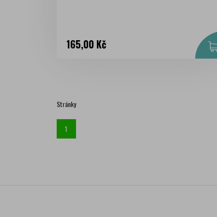
Cena
165,00 Kč
Stránky
1