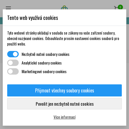
0
Tento web využívá cookies
Nakupte za 999,- Kč a získáte dopravu zdarma!
Tyto webové stránky ukládají v souladu se zákony na vaše zařízení soubory,
✦
AI
obecně nazývané cookies. Odsouhlaste prosím nastavení cookies souborů pro
použití webu.
Nezbytně nutné soubory cookies
Domů
Značky
Tantum verde
Analytické soubory cookies
Marketingové soubory cookies
Seznam produktů podle značky
Tantum verde
Přijmout všechny soubory cookies
Povolit jen nezbytně nutné cookies
Žádný produkt nebyl bohužel nalezen
Více informací