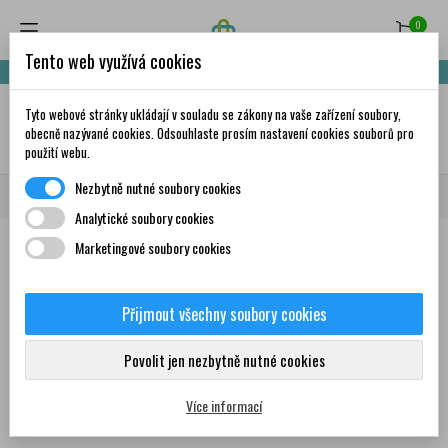
0
Tento web využívá cookies
Nakupte za 999,- Kč a získáte dopravu zdarma!
Tyto webové stránky ukládají v souladu se zákony na vaše zařízení soubory,
✦
AI
obecně nazývané cookies. Odsouhlaste prosím nastavení cookies souborů pro
použití webu.
Nezbytně nutné soubory cookies
Domů
Značky
Homeogene
Analytické soubory cookies
Marketingové soubory cookies
Seznam produktů podle značky
Homeogene
Přijmout všechny soubory cookies
Povolit jen nezbytně nutné cookies
Žádný produkt nebyl bohužel nalezen
Více informací