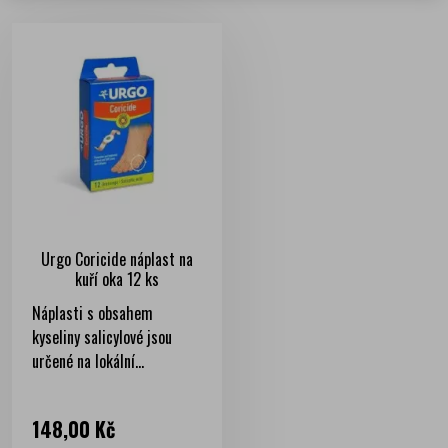
Urgo Coricide náplast na
kuří oka 12 ks
Náplasti s obsahem
kyseliny salicylové jsou
určené na lokální...
Cena
148,00 Kč