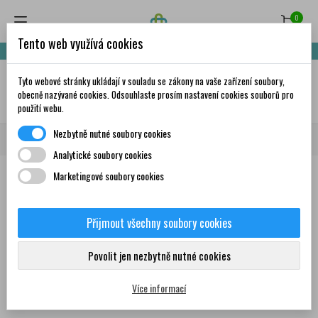
0
Tento web využívá cookies
Nakupte za 999,- Kč a získáte dopravu zdarma!
Tyto webové stránky ukládají v souladu se zákony na vaše zařízení soubory,
✦
AI
obecně nazývané cookies. Odsouhlaste prosím nastavení cookies souborů pro
použití webu.
Nezbytně nutné soubory cookies
Domů
Značky
Tree 3
Analytické soubory cookies
Marketingové soubory cookies
Seznam produktů podle značky
Tree 3
Přijmout všechny soubory cookies
Povolit jen nezbytně nutné cookies
Žádný produkt nebyl bohužel nalezen
Více informací