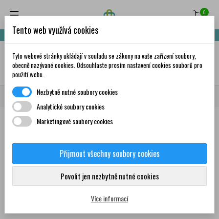
0
Tento web využívá cookies
Nakupte za 999,- Kč a získáte dopravu zdarma!
Tyto webové stránky ukládají v souladu se zákony na vaše zařízení soubory,
✦
AI
obecně nazývané cookies. Odsouhlaste prosím nastavení cookies souborů pro
použití webu.
Nezbytně nutné soubory cookies
Domů
Značky
Bellasin
Analytické soubory cookies
Marketingové soubory cookies
Seznam produktů podle značky
Bellasin
Přijmout všechny soubory cookies
Povolit jen nezbytně nutné cookies
Žádný produkt nebyl bohužel nalezen
Více informací