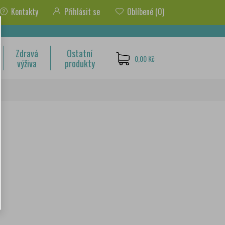
Kontakty
Přihlásit se
Oblíbené
(0)
Zdravá
Ostatní
0,00 Kč
výživa
produkty