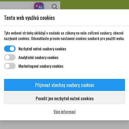
✦
AI
Tento web využívá cookies
Nakupte za 999,- Kč a získáte dopravu zdarma!
Volně prodejné
Doplňky stravy a
Matka a
Krása a
Tyto webové stránky ukládají v souladu se zákony na vaše zařízení soubory, obecně
léky
vitamíny
dítě
péče
nazývané cookies. Odsouhlaste prosím nastavení cookies souborů pro použití webu.
Nezbytně nutné soubory cookies
Analytické soubory cookies
Marketingové soubory cookies
ačky Omeprazol Teva
Přijmout všechny soubory cookies
ádný produkt nebyl bohužel nalezen
Povolit jen nezbytně nutné cookies
Více informací