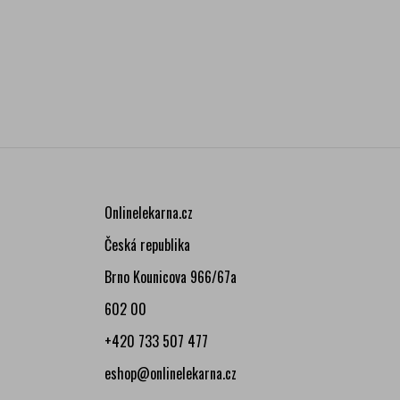
Onlinelekarna.cz
Česká republika
Brno Kounicova 966/67a
602 00
+420 733 507 477
eshop@onlinelekarna.cz