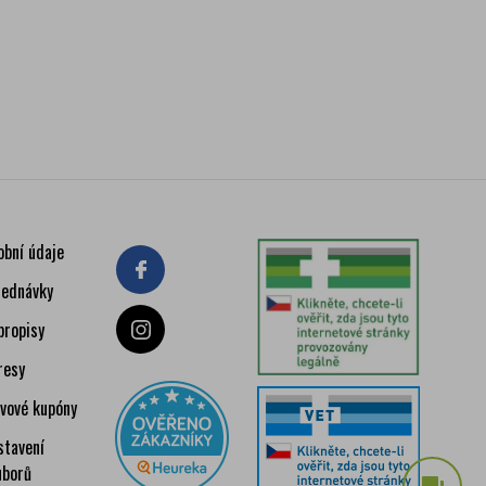
obní údaje
jednávky
bropisy
resy
evové kupóny
stavení
uborů