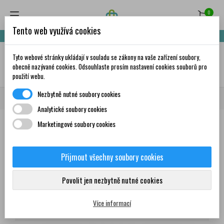
0
Tento web využívá cookies
Nakupte za 999,- Kč a získáte dopravu zdarma!
Tyto webové stránky ukládají v souladu se zákony na vaše zařízení soubory,
✦
AI
obecně nazývané cookies. Odsouhlaste prosím nastavení cookies souborů pro
použití webu.
Nezbytně nutné soubory cookies
Domů
Všichni dodavatelé
URSAPHARM
Analytické soubory cookies
Marketingové soubory cookies
Seznam produktů dodavatele
URSAPHARM
Přijmout všechny soubory cookies
Produkty
Povolit jen nezbytně nutné cookies
Více informací
Zobrazení 1-9 z 9 položek
Seřadit podle: