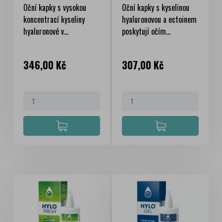
Oční kapky s vysokou
Oční kapky s kyselinou
koncentrací kyseliny
hyaluronovou a ectoinem
hyaluronové v...
poskytují očím...
Cena
Cena
346,00 Kč
307,00 Kč