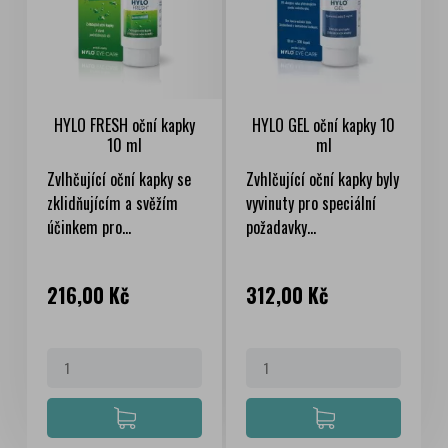
HYLO FRESH oční kapky
HYLO GEL oční kapky 10
10 ml
ml
Zvlhčující oční kapky se
Zvhlčující oční kapky byly
zklidňujícím a svěžím
vyvinuty pro speciální
účinkem pro...
požadavky...
Cena
Cena
216,00 Kč
312,00 Kč