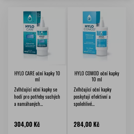
HYLO CARE oční kapky 10
HYLO COMOD oční kapky
ml
10 ml
Zvlhčující oční kapky se
Zvlhčující oční kapky
hodí pro potřeby suchých
poskytují efektivní a
a namáhaných...
spolehlivé...
Cena
Cena
304,00 Kč
284,00 Kč