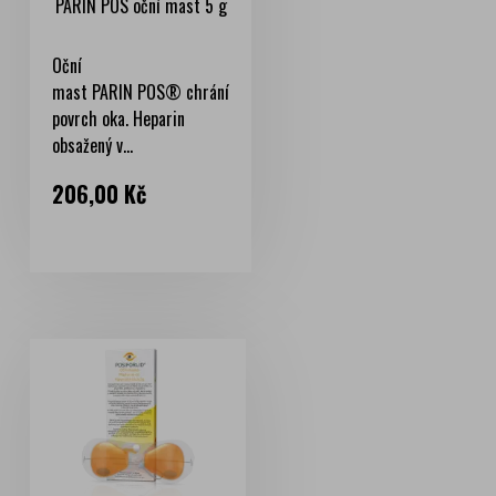
PARIN POS oční mast 5 g
Oční
mast PARIN POS® chrání
povrch oka. Heparin
obsažený v...
Cena
206,00 Kč