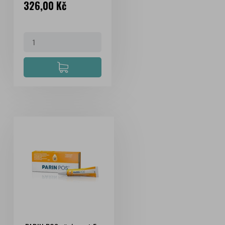
Cena
326,00 Kč