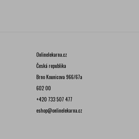
Onlinelekarna.cz
Česká republika
Brno Kounicova 966/67a
602 00
+420 733 507 477
eshop@onlinelekarna.cz