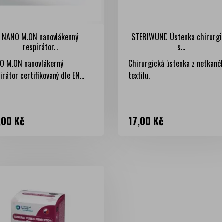
NANO M.ON nanovlákenný
STERIWUND Ústenka chirurgi
respirátor...
s...
O M.ON nanovlákenný
Chirurgická ústenka z netkané
irátor certifikovaný dle EN...
textilu.
na
Cena
,00 Kč
17,00 Kč