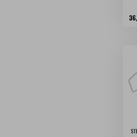
Ce
36
ST