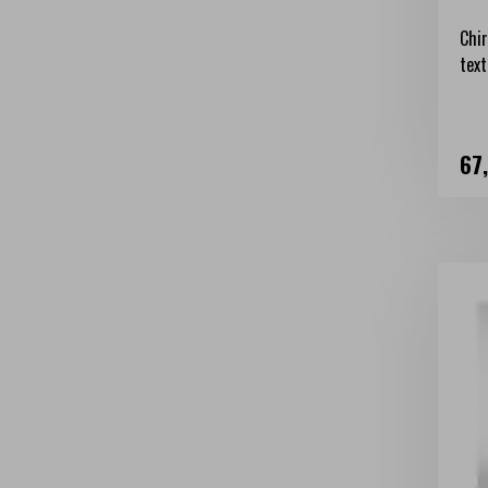
Chir
text
Ce
67