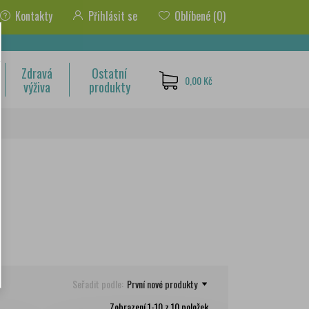
Kontakty
Přihlásit se
Oblíbené
(0)
Zdravá
Ostatní
0,00 Kč
výživa
produkty
Seřadit podle:
První nové produkty
Zobrazení 1-10 z 10 položek