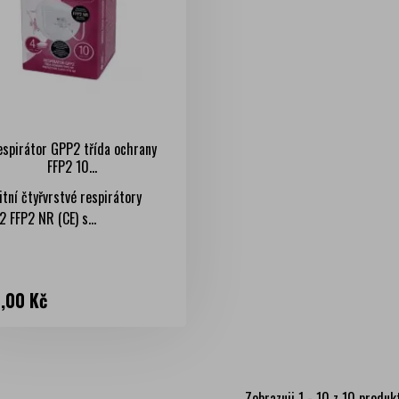
espirátor GPP2 třída ochrany
FFP2 10...
itní čtyřvrstvé respirátory
 FFP2 NR (CE) s...
na
9,00 Kč
Zobrazuji 1 - 10 z 10 produk