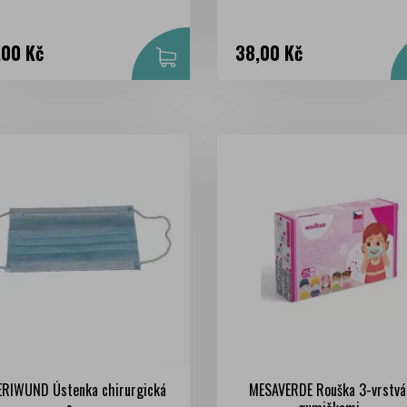
na
Cena
,00 Kč
38,00 Kč
ERIWUND Ústenka chirurgická
MESAVERDE Rouška 3-vrstvá