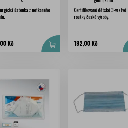
s...
gumičkami...
urgická ústenka z netkaného
Certifikované dětské 3-vrstvé
ilu.
roušky české výroby.
na
Cena
,00 Kč
192,00 Kč