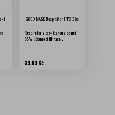
cká
GOOD MASK Respirátor FFP2 3 ks
ho
Respirátor s prokázanou více než
95% účinností filtrace...
Cena
39,00 Kč