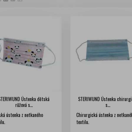
STERIWUND Ústenka dětská
STERIWUND Ústenka chirurgi
růžová s...
s...
ská ústenka z netkaného
Chirurgická ústenka z netkané
ilu.
textilu.