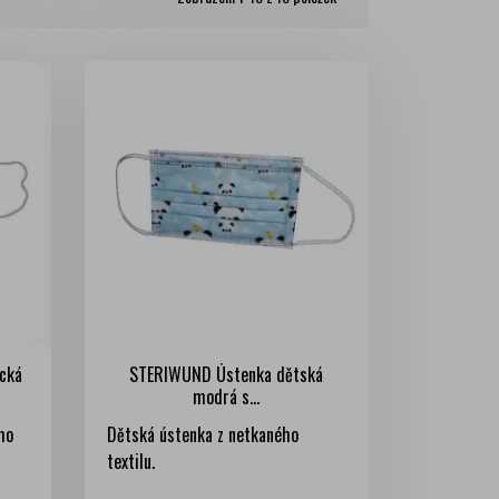
cká
STERIWUND Ústenka dětská
modrá s...
ho
Dětská ústenka z netkaného
textilu.