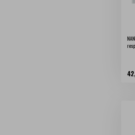
NAN
resp
Ce
42