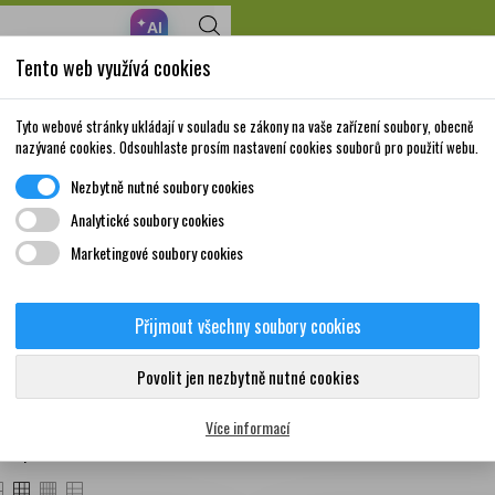
✦
AI
Tento web využívá cookies
Nakupte za 999,- Kč a získáte dopravu zdarma!
Volně prodejné
Doplňky stravy a
Matka a
Krása a
Tyto webové stránky ukládají v souladu se zákony na vaše zařízení soubory, obecně
léky
vitamíny
dítě
péče
nazývané cookies. Odsouhlaste prosím nastavení cookies souborů pro použití webu.
Nezbytně nutné soubory cookies
é prostředky
Roušky, respirátory
Analytické soubory cookies
Marketingové soubory cookies
šky, respirátory
Přijmout všechny soubory cookies
Povolit jen nezbytně nutné cookies
ukty
Více informací
čet produktů: 10