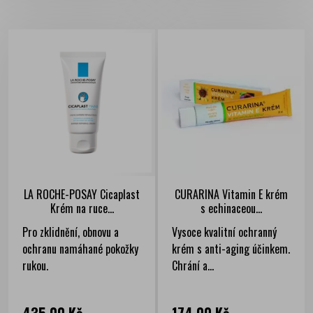
LA ROCHE-POSAY Cicaplast
CURARINA Vitamin E krém
Krém na ruce...
s echinaceou...
Pro zklidnění, obnovu a
Vysoce kvalitní ochranný
ochranu namáhané pokožky
krém s anti-aging účinkem.
rukou.
Chrání a...
Cena
Cena