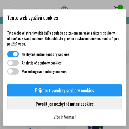
0
Tento web využívá cookies
Nakupte za 999,- Kč a získáte dopravu zdarma!
Tyto webové stránky ukládají v souladu se zákony na vaše zařízení soubory,
✦
AI
obecně nazývané cookies. Odsouhlaste prosím nastavení cookies souborů pro
použití webu.
Nezbytně nutné soubory cookies
Domů
Krása a péče
Péče o ruce
Krémy na ruce
Analytické soubory cookies
Marketingové soubory cookies
Produkty
Přijmout všechny soubory cookies
Zobrazení 1-12 z 54
Seřadit podle:
První nové produkty
položek
Povolit jen nezbytně nutné cookies
Více informací