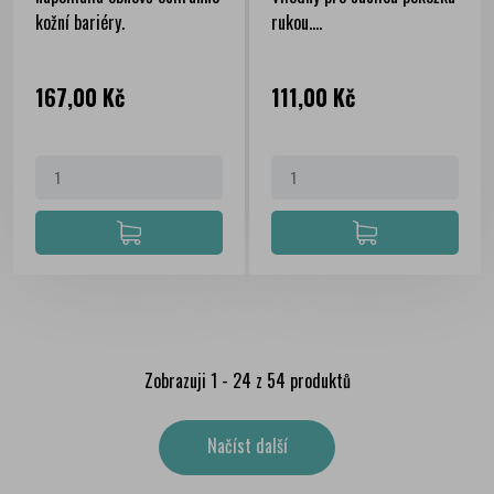
kožní bariéry.
rukou....
Cena
Cena
167,00 Kč
111,00 Kč
Zobrazuji 1 - 24 z 54 produktů
Načíst další