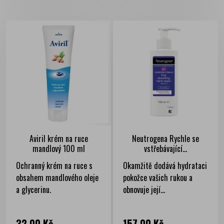
Aviril krém na ruce
Neutrogena Rychle se
mandlový 100 ml
vstřebávající...
Ochranný krém na ruce s
Okamžitě dodává hydrataci
obsahem mandlového oleje
pokožce vašich rukou a
a glycerinu.
obnovuje její...
Cena
Cena
32,00 Kč
157,00 Kč