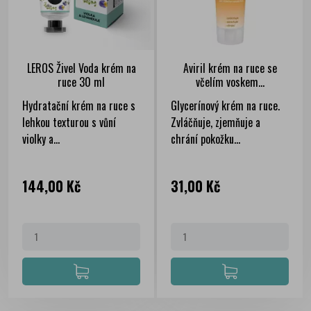
LEROS Živel Voda krém na
Aviril krém na ruce se
ruce 30 ml
včelím voskem...
Hydratační krém na ruce s
Glycerínový krém na ruce.
lehkou texturou s vůní
Zvláčňuje, zjemňuje a
violky a...
chrání pokožku...
Cena
Cena
144,00 Kč
31,00 Kč