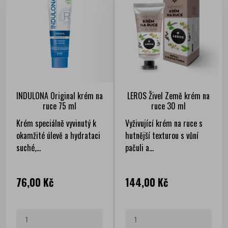
INDULONA Original krém na
LEROS Živel Země krém na
ruce 75 ml
ruce 30 ml
Krém speciálně vyvinutý k
Vyživující krém na ruce s
okamžité úlevě a hydrataci
hutnější texturou s vůní
suché,...
pačuli a...
Cena
Cena
76,00 Kč
144,00 Kč