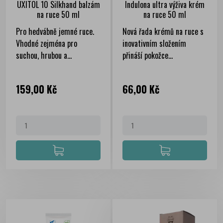
UXITOL 10 Silkhand balzám
Indulona ultra výživa krém
na ruce 50 ml
na ruce 50 ml
Pro hedvábně jemné ruce.
Nová řada krémů na ruce s
Vhodné zejména pro
inovativním složením
suchou, hrubou a...
přináší pokožce...
Cena
Cena
159,00 Kč
66,00 Kč