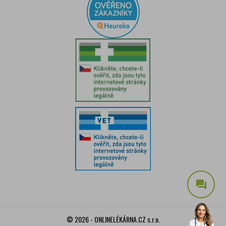
question_answer
© 2026 - ONLINELÉKÁRNA.CZ s.r.o.