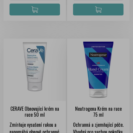
CERAVE Obnovující krém na
Neutrogena Krém na ruce
ruce 50 ml
75 ml
Zmírňuje vysušení rukou a
Ochranná a zjemňující péče.
napomáhá obnově ochranné
Vhodný pro suchou pokožku