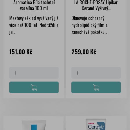
Aromatica Bílá toaletní
LA ROCHE-POSAY Lipikar
vazelína 100 ml
Xerand Výživný...
Masťový základ využívaný již
Obnovuje ochranný
více než 100 let. Nedráždí a
hydrolipidický film a
je...
zanechává pokožku...
Cena
Cena
151,00 Kč
259,00 Kč