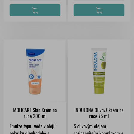
MOLICARE Skin Krém na
INDULONA Olivová krém na
ruce 200 ml
ruce 75 ml
Emulze typu „voda v oleji“
S olivovým olejem,
pokožku dlouhodobě a
rozjasňujícím komplexem a