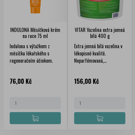
INDULONA Měsíčková krém
VITAR Vazelina extra jemná
na ruce 75 ml
bílá 400 g
Indulona s výtažkem z
Extra jemná bílá vazelina v
měsíčku lékařského s
lékopisné kvalitě.
regeneračním účinkem.
Neparfémovaná,...
Cena
Cena
76,00 Kč
156,00 Kč