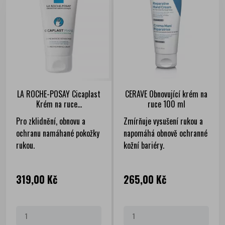
LA ROCHE-POSAY Cicaplast
CERAVE Obnovující krém na
Krém na ruce...
ruce 100 ml
Pro zklidnění, obnovu a
Zmírňuje vysušení rukou a
ochranu namáhané pokožky
napomáhá obnově ochranné
rukou.
kožní bariéry.
Cena
Cena
319,00 Kč
265,00 Kč