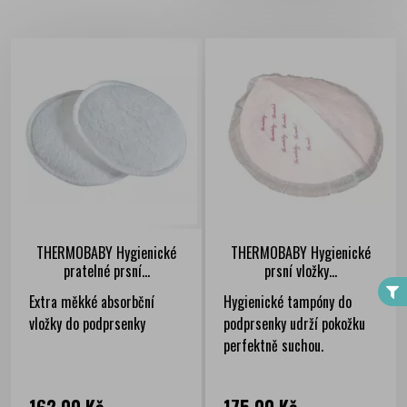
FILTER
THERMOBABY Hygienické
THERMOBABY Hygienické
pratelné prsní...
prsní vložky...
Extra měkké absorbční
Hygienické tampóny do
vložky do podprsenky
podprsenky udrží pokožku
perfektně suchou.
Cena
Cena