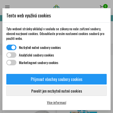
0
Tento web využívá cookies
Nakupte za 999,- Kč a získáte dopravu zdarma!
Tyto webové stránky ukládají v souladu se zákony na vaše zařízení soubory,
✦
AI
obecně nazývané cookies. Odsouhlaste prosím nastavení cookies souborů pro
použití webu.
Nezbytně nutné soubory cookies
Domů
Matka a dítě
Potřeby pro maminky
Prsní vložky
Analytické soubory cookies
Marketingové soubory cookies
Produkty
Přijmout všechny soubory cookies
Zobrazení 1-11 z 11
Seřadit podle:
První nové produkty
položek
Povolit jen nezbytně nutné cookies
Více informací