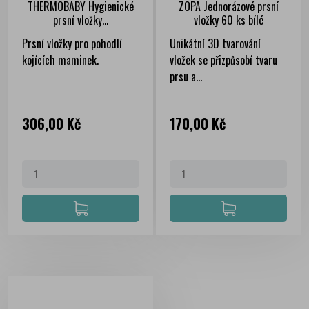
THERMOBABY Hygienické
ZOPA Jednorázové prsní
prsní vložky...
vložky 60 ks bílé
Prsní vložky pro pohodlí
Unikátní 3D tvarování
kojících maminek.
vložek se přizpůsobí tvaru
prsu a...
Cena
Cena
306,00 Kč
170,00 Kč