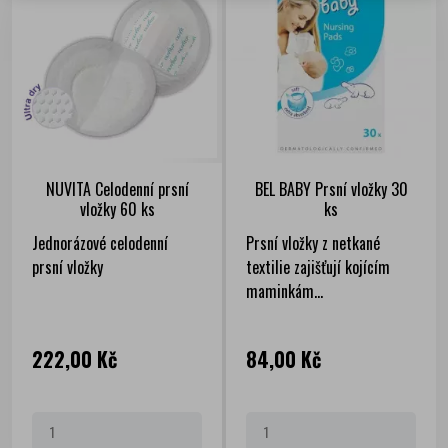
NUVITA Celodenní prsní
BEL BABY Prsní vložky 30
vložky 60 ks
ks
Jednorázové celodenní
Prsní vložky z netkané
prsní vložky
textilie zajišťují kojícím
maminkám...
Cena
Cena
222,00 Kč
84,00 Kč