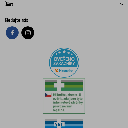
Účet

Sledujte nás