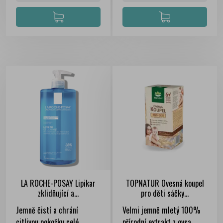
LA ROCHE-POSAY Lipikar
TOPNATUR Ovesná koupel
zklidňující a...
pro děti sáčky...
Jemně čistí a chrání
Velmi jemně mletý 100%
citlivou pokožku celé
přírodní extrakt z ovsa.