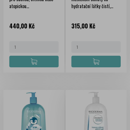
atopickou...
hydratační látky čistí,...
Cena
Cena
440,00 Kč
315,00 Kč