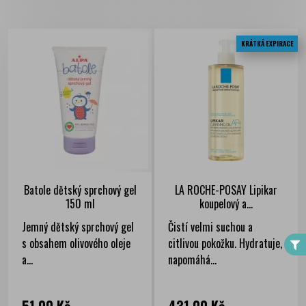
KRÁTKÁ EXPIRACE
Batole dětský sprchový gel
LA ROCHE-POSAY Lipikar
150 ml
koupelový a...
FILTER
Jemný dětský sprchový gel
Čistí velmi suchou a
s obsahem olivového oleje
citlivou pokožku. Hydratuje,
a...
napomáhá...
Cena
Cena