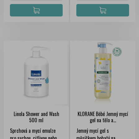
Linola Shower and Wash
KLORANE Bébé Jemný mycí
500 ml
gel na tělo a...
Sprchová a mycí emulze
Jemný mycí gel s
pro suchou, citlivou nebo
měsíčkem bohatý na