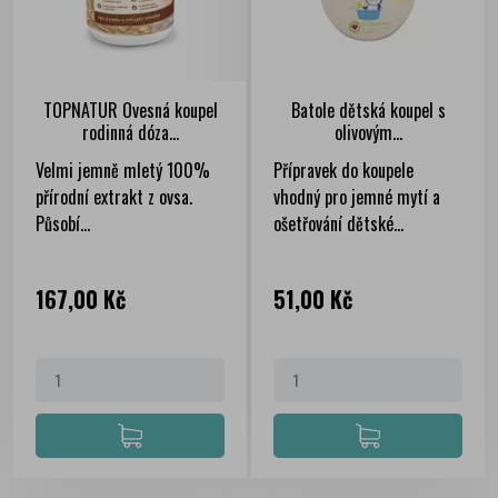
TOPNATUR Ovesná koupel
Batole dětská koupel s
rodinná dóza...
olivovým...
Velmi jemně mletý 100%
Přípravek do koupele
přírodní extrakt z ovsa.
vhodný pro jemné mytí a
Působí...
ošetřování dětské...
Cena
Cena
167,00 Kč
51,00 Kč