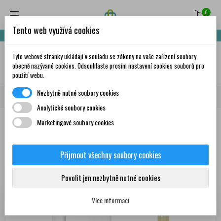
0
Tento web využívá cookies
Nakupte za 999,- Kč a získáte dopravu zdarma!
Tyto webové stránky ukládají v souladu se zákony na vaše zařízení soubory,
✦
AI
obecně nazývané cookies. Odsouhlaste prosím nastavení cookies souborů pro
použití webu.
Nezbytně nutné soubory cookies
Domů
Matka a dítě
Kosmetika a hygiena 🧴
Koupání
Analytické soubory cookies
Marketingové soubory cookies
Produkty
Přijmout všechny soubory cookies
Zobrazení 1-12 z 47
Seřadit podle:
První nové produkty
položek
Povolit jen nezbytně nutné cookies
Více informací