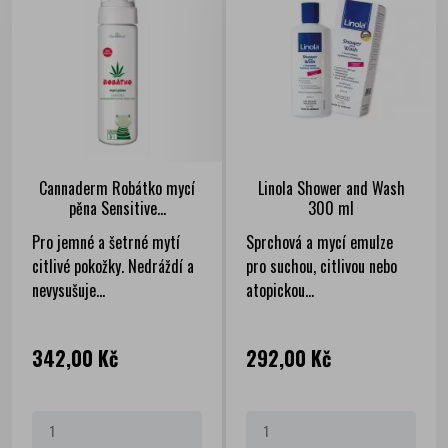
Cannaderm Robátko mycí
Linola Shower and Wash
pěna Sensitive...
300 ml
Pro jemné a šetrné mytí
Sprchová a mycí emulze
citlivé pokožky. Nedráždí a
pro suchou, citlivou nebo
nevysušuje...
atopickou...
Cena
Cena
342,00 Kč
292,00 Kč