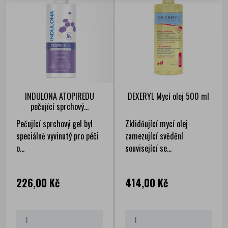
INDULONA ATOPIREDU
DEXERYL Mycí olej 500 ml
pečující sprchový...
Pečující sprchový gel byl
Zklidňující mycí olej
speciálně vyvinutý pro péči
zamezující svědění
o...
související se...
Cena
Cena
226,00 Kč
414,00 Kč