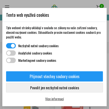
0
Tento web využívá cookies
Nakupte za 999,- Kč a získáte dopravu zdarma!
Tyto webové stránky ukládají v souladu se zákony na vaše zařízení soubory,
✦
AI
obecně nazývané cookies. Odsouhlaste prosím nastavení cookies souborů pro
použití webu.
Nezbytně nutné soubory cookies
Domů
Matka a dítě
Kojenecké potřeby 👶
Ostatní
Analytické soubory cookies
Marketingové soubory cookies
Produkty
Přijmout všechny soubory cookies
Zobrazení 1-12 z 21
Seřadit podle:
První nové produkty
položek
Povolit jen nezbytně nutné cookies
Více informací