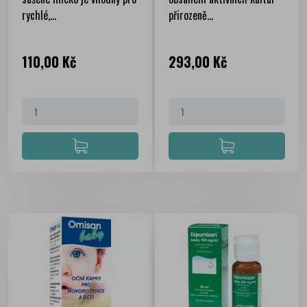
rychlé,...
přirozeně...
Cena
Cena
110,00 Kč
293,00 Kč