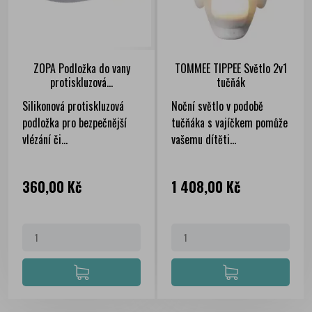
ZOPA Podložka do vany
TOMMEE TIPPEE Světlo 2v1
protiskluzová...
tučňák
Silikonová protiskluzová
Noční světlo v podobě
podložka pro bezpečnější
tučňáka s vajíčkem pomůže
vlézání či...
vašemu dítěti...
Cena
Cena
360,00 Kč
1 408,00 Kč