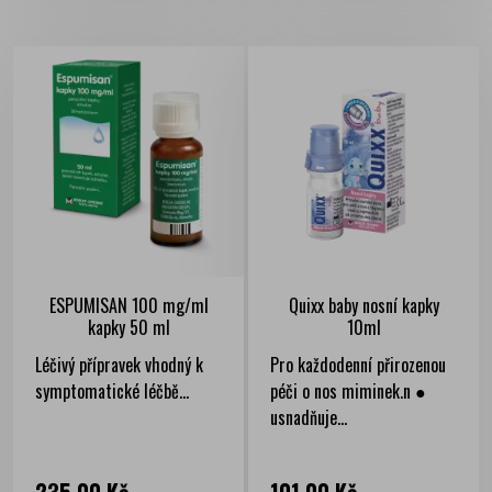
ESPUMISAN 100 mg/ml
Quixx baby nosní kapky
kapky 50 ml
10ml
Léčivý přípravek vhodný k
Pro každodenní přirozenou
symptomatické léčbě...
péči o nos miminek.n ●
usnadňuje...
Cena
Cena