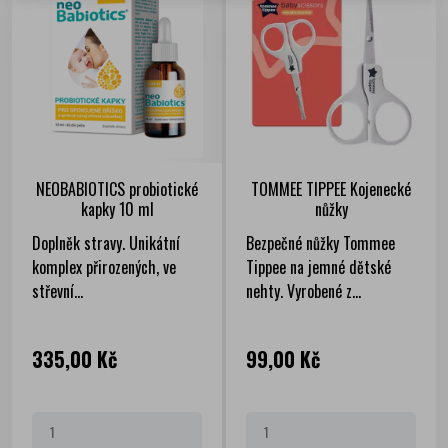
NEOBABIOTICS probiotické
TOMMEE TIPPEE Kojenecké
kapky 10 ml
nůžky
Doplněk stravy. Unikátní
Bezpečné nůžky Tommee
komplex přirozených, ve
Tippee na jemné dětské
střevní...
nehty. Vyrobené z...
Cena
Cena
335,00 Kč
99,00 Kč