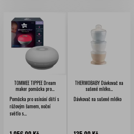
TOMMEE TIPPEE Dream
THERMOBABY Dávkovač na
maker pomůcka pro...
sušené mléko...
Pomůcka pro usínání dětí s
Dávkovač na sušené mléko
růžovým šumem, noční
světlo s...
Cena
Cena
1 056,00 Kč
135,00 Kč