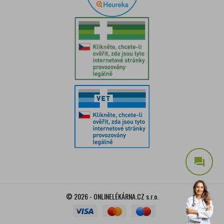
question_answer
© 2026 - ONLINELÉKÁRNA.CZ s.r.o.