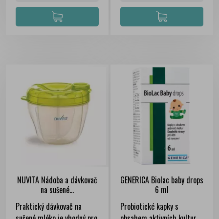
NUVITA Nádoba a dávkovač
GENERICA Biolac baby drops
na sušené...
6 ml
Praktický dávkovač na
Probiotické kapky s
sušené mléko je vhodný pro
obsahem aktivních kultur