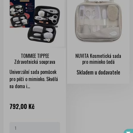
TOMMEE TIPPEE
NUVITA Kosmetická sada
Zdravotnická souprava
pro miminko šedá
Univerzální sada pomůcek
Skladem u dodavatele
pro péči o miminko. Skvělá
na doma i...
Cena
792,00 Kč
FILTER