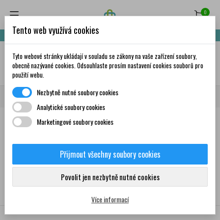
0
Tento web využívá cookies
Nakupte za 999,- Kč a získáte dopravu zdarma!
Tyto webové stránky ukládají v souladu se zákony na vaše zařízení soubory,
✦
AI
obecně nazývané cookies. Odsouhlaste prosím nastavení cookies souborů pro
použití webu.
Nezbytně nutné soubory cookies
Domů
Krása a péče
Dermokosmetika
BIODERMA
MATRICIUM
Analytické soubory cookies
Marketingové soubory cookies
Žádný produkt nebyl bohužel nalezen
Přijmout všechny soubory cookies
Povolit jen nezbytně nutné cookies
Více informací