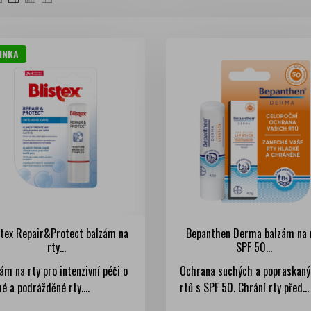
INKA
stex Repair&Protect balzám na
Bepanthen Derma balzám na 
rty...
SPF 50...
ám na rty pro intenzivní péči o
Ochrana suchých a popraskan
é a podrážděné rty....
rtů s SPF 50. Chrání rty před...