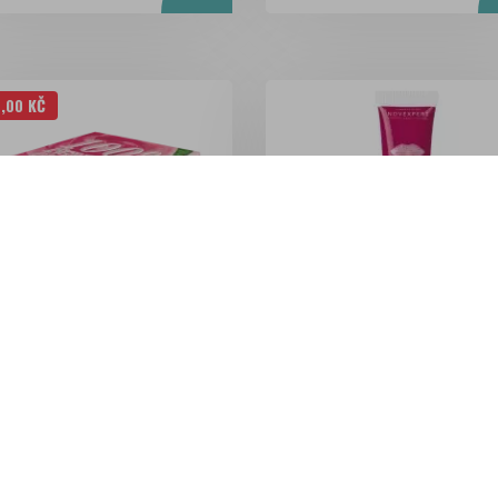
7,00 KČ
E Very Rose Balzám na rty 15 g
NOVEXPERT Lip up Krém na kor
a...
atační balzám na rty s výtažky
Krém na korekci a objem rtů s
žového oleje, 100 %...
kyselinou hyaluronovou. 100%..