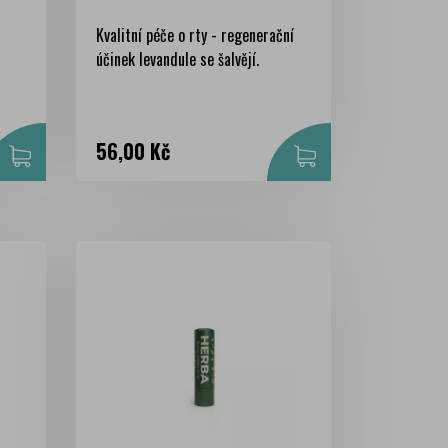
Kvalitní péče o rty - regenerační
účinek levandule se šalvějí.
Cena
56,00 Kč