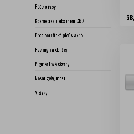
Péče o řasy
Ce
58
Kosmetika s obsahem CBD
Problematická pleť s akné
Peeling na obličej
Pigmentové skvrny
Nosní gely, masti
Vrásky
J