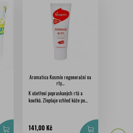
Aromatica Kosmín regenerační na
rty...
K ošetření popraskaných rtů a
koutků. Zlepšuje vzhled kůže po...
Cena
141,00 Kč