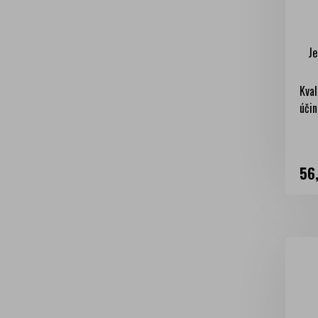
Je
Kval
účin
Ce
56