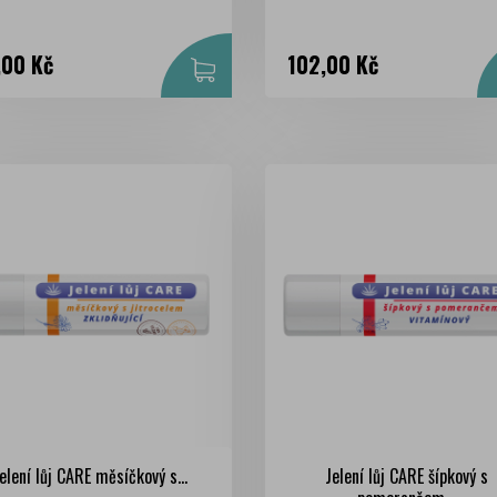
na
Cena
,00 Kč
102,00 Kč
elení lůj CARE měsíčkový s...
Jelení lůj CARE šípkový s