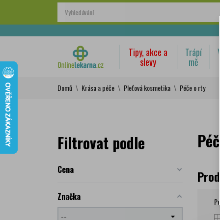
Tipy, akce a
Trápí
slevy
mě
Domů
Krása a péče
Pleťová kosmetika
Péče o rty
Péč
Filtrovat podle
Cena
Prod
Značka
Po