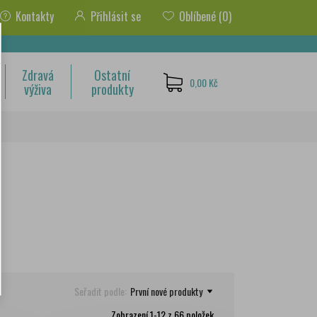
Kontakty
Přihlásit se
Oblíbené
(0)
Zdravá
Ostatní
0,00 Kč
výživa
produkty
Seřadit podle:
První nové produkty
Zobrazení 1-12 z 66 položek