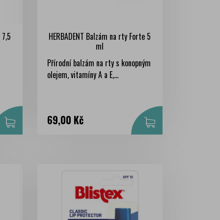
 7,5
HERBADENT Balzám na rty Forte 5
ml
Přírodní balzám na rty s konopným
olejem, vitamíny A a E,...
Cena
69,00 Kč