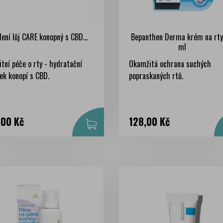
lení lůj CARE konopný s CBD...
Bepanthen Derma krém na rty
ml
itní péče o rty - hydratační
Okamžitá ochrana suchých
ek konopí s CBD.
popraskaných rtů.
na
Cena
,00 Kč
128,00 Kč