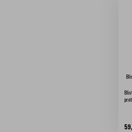
Bli
Blis
prot
Ce
59