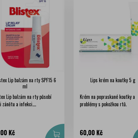
stex Lip balzám na rty SPF15 6
Lips krém na koutky 5 g
ml
tex Lip balzám na rty působí
Krém na popraskané koutky a
i zánětu a infekci....
problémy s pokožkou rtů.
na
Cena
,00 Kč
60,00 Kč