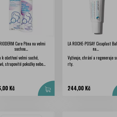
RIODERM Care Pěna na velmi
LA ROCHE-POSAY Cicaplast Ba
suchou...
na...
 k ošetření velmi suché,
Vyživuje, chrání a regeneruje 
ivé, strupovité pokožky nebo...
rty.
na
Cena
6,00 Kč
244,00 Kč