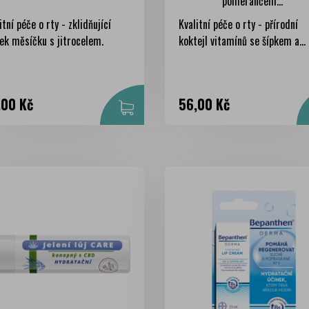
pomerančem...
itní péče o rty - zklidňující
Kvalitní péče o rty - přírodní
ek měsíčku s jitrocelem.
koktejl vitamínů se šípkem a...
na
Cena
,00 Kč
56,00 Kč