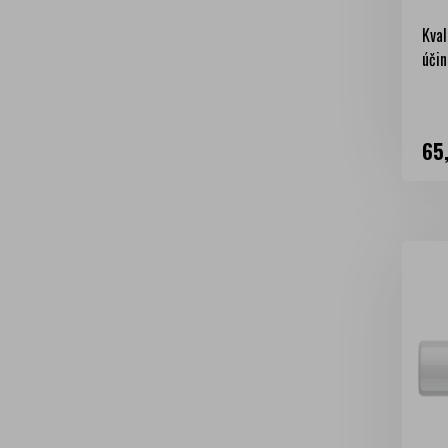
Kval
účin
Ce
65