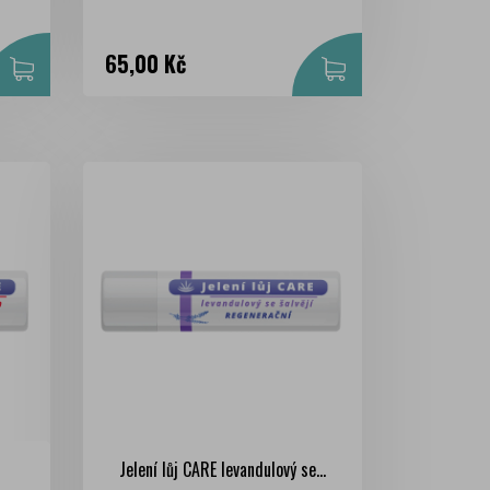
Cena
65,00 Kč
Jelení lůj CARE levandulový se...