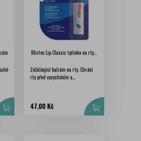
lzám
Blistex Lip Classic tyčinka na rty...
suché
Zvláčňující balzám na rty. Chrání
rty před vysycháním a...
Cena
47,00 Kč