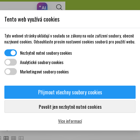
✦
AI
Tento web využívá cookies
Nakupte za 999,- Kč a získáte dopravu zdarma!
Volně prodejné
Doplňky stravy a
Matka a
Krása a
Tyto webové stránky ukládají v souladu se zákony na vaše zařízení soubory, obecně
léky
vitamíny
dítě
péče
nazývané cookies. Odsouhlaste prosím nastavení cookies souborů pro použití webu.
Nezbytně nutné soubory cookies
Analytické soubory cookies
Marketingové soubory cookies
e o rty
Přijmout všechny soubory cookies
Povolit jen nezbytně nutné cookies
ukty
Více informací
čet produktů: 66