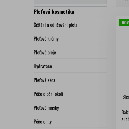
Pleťová kosmetika
NOV
Čištění a odličování pleti
Pleťové krémy
Pleťové oleje
Hydratace
Pleťová séra
Péče o oční okolí
Bli
Pleťové masky
Balz
such
Péče o rty