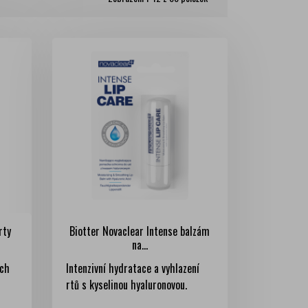
rty
Biotter Novaclear Intense balzám
na...
ých
Intenzivní hydratace a vyhlazení
rtů s kyselinou hyaluronovou.