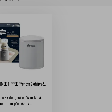
MEE TIPPEE Přenosný ohřívač...
tický dobíjecí ohřívač lahví.
pohodlně přenášet v...