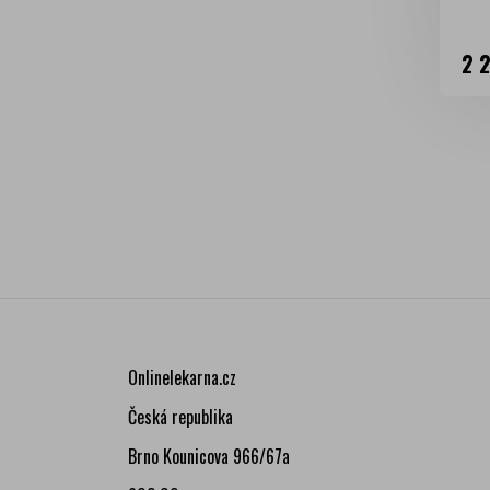
Ce
2 
Onlinelekarna.cz
Česká republika
Brno Kounicova 966/67a