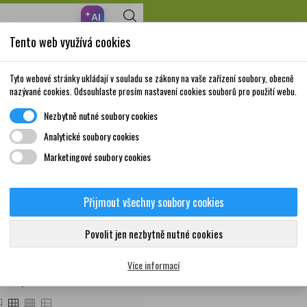
✦
AI
Tento web využívá cookies
Nakupte za 999,- Kč a získáte dopravu zdarma!
Volně prodejné
Doplňky stravy a
Matka a
Krása a
Tyto webové stránky ukládají v souladu se zákony na vaše zařízení soubory, obecně
léky
vitamíny
dítě
péče
nazývané cookies. Odsouhlaste prosím nastavení cookies souborů pro použití webu.
Nezbytně nutné soubory cookies
Analytické soubory cookies
Marketingové soubory cookies
ívače lahví
Přijmout všechny soubory cookies
Povolit jen nezbytně nutné cookies
ukty
Více informací
 zde 1 produkt.