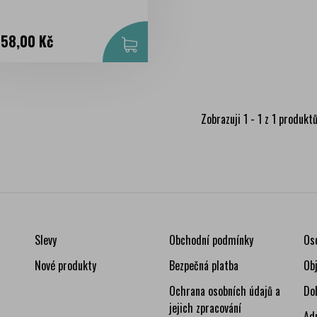
na
258,00 Kč
Zobrazuji 1 - 1 z 1 produkt
Slevy
Obchodní podmínky
Os
Nové produkty
Bezpečná platba
Ob
Ochrana osobních údajů a
Do
jejich zpracování
Ad