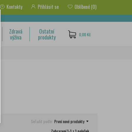
Kontakty
Přihlásit se
Oblíbené
(0)
Zdravá
Ostatní
0,00 Kč
výživa
produkty
Seřadit podle:
První nové produkty
Zobrazení 1-1 z 1 položek