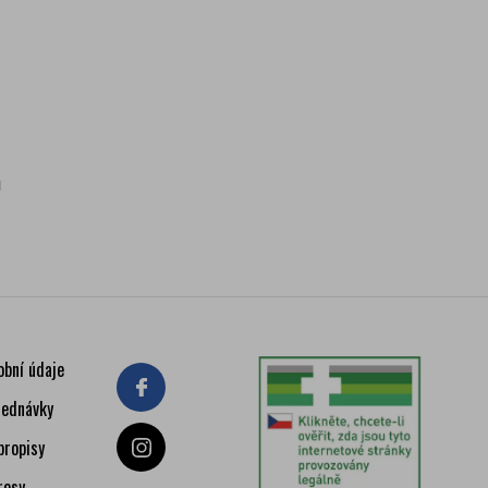
ů
obní údaje
jednávky
bropisy
resy