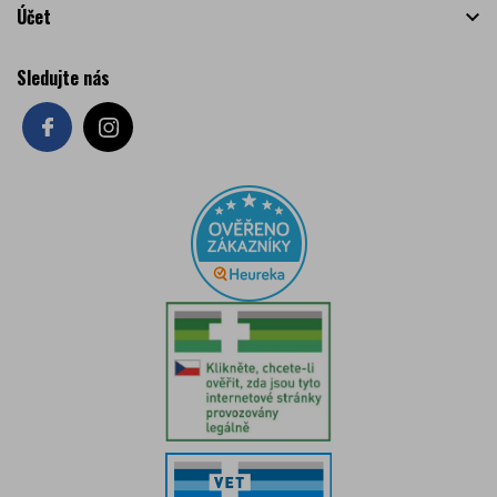
Účet

Sledujte nás