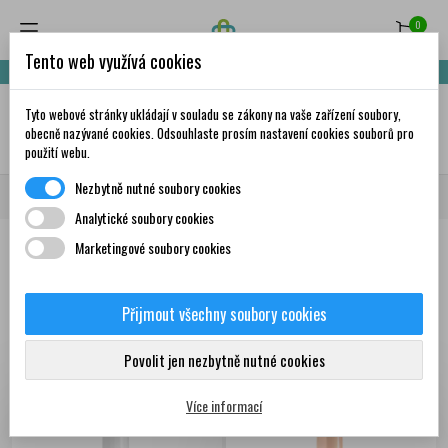
0
Tento web využívá cookies
Nakupte za 999,- Kč a získáte dopravu zdarma!
Tyto webové stránky ukládají v souladu se zákony na vaše zařízení soubory,
✦
AI
obecně nazývané cookies. Odsouhlaste prosím nastavení cookies souborů pro
použití webu.
Nezbytně nutné soubory cookies
Domů
Krása a péče
Dermokosmetika
AVÉNE
TRIXERA
Analytické soubory cookies
Marketingové soubory cookies
Produkty
Přijmout všechny soubory cookies
Zobrazení 1-3 z 3
Seřadit podle:
První nové produkty
položek
Povolit jen nezbytně nutné cookies
Více informací