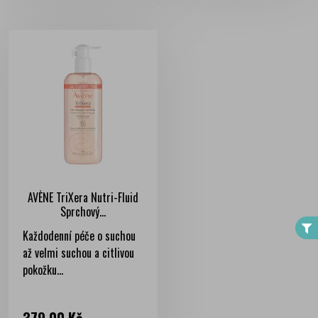
FILTER
AVÈNE TriXera Nutri-Fluid
Sprchový...
Každodenní péče o suchou
až velmi suchou a citlivou
pokožku...
Cena