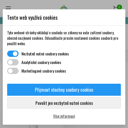
0
Tento web využívá cookies
Nakupte za 999,- Kč a získáte dopravu zdarma!
Tyto webové stránky ukládají v souladu se zákony na vaše zařízení soubory,
✦
AI
obecně nazývané cookies. Odsouhlaste prosím nastavení cookies souborů pro
použití webu.
Nezbytně nutné soubory cookies
Domů
Krása a péče
Dermokosmetika
A-DERMA
CYTELIUM
Analytické soubory cookies
Marketingové soubory cookies
Produkty
Přijmout všechny soubory cookies
Zobrazení 1-1 z 1
Seřadit podle:
První nové produkty
položek
Povolit jen nezbytně nutné cookies
Více informací