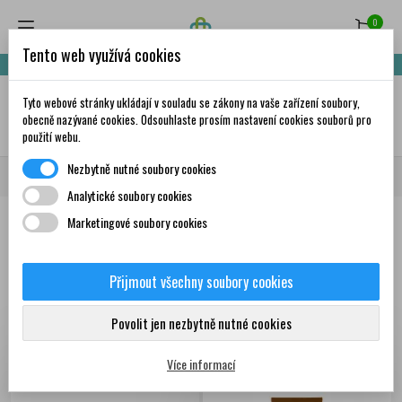
0
Tento web využívá cookies
Nakupte za 999,- Kč a získáte dopravu zdarma!
Tyto webové stránky ukládají v souladu se zákony na vaše zařízení soubory,
✦
AI
obecně nazývané cookies. Odsouhlaste prosím nastavení cookies souborů pro
použití webu.
Nezbytně nutné soubory cookies
Domů
Krása a péče
Dermokosmetika
VICHY
IDÉAL SOLEIL
Analytické soubory cookies
Marketingové soubory cookies
Produkty
Přijmout všechny soubory cookies
Zobrazení 1-4 z 4
Seřadit podle:
První nové produkty
položek
Povolit jen nezbytně nutné cookies
Více informací