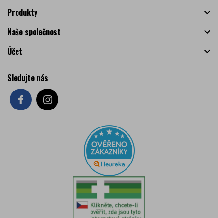
Produkty

Naše společnost

Účet

Sledujte nás