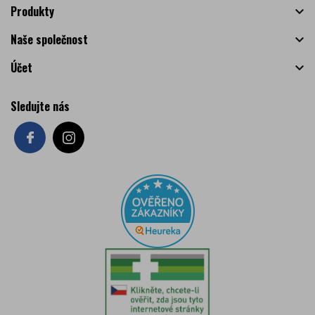
Produkty

Naše společnost

Účet

Sledujte nás