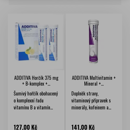
ADDITIVA Horčík 375 mg
ADDITIVA Multivitamin +
+ B-komplex +...
Mineral +...
Šumivý hořčík obohacený
Doplněk stravy,
o komplexní řadu
vitaminový přípravek s
vitamínu B a vitamín...
minerály, kofeinem a...
Cena
Cena
127,00 Kč
141,00 Kč