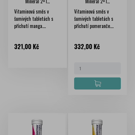
Mineral 2+1...
Mineral 2+1...
Vitaminová směs v
Vitaminová směs v
šumivých tabletách s
šumivých tabletách s
příchutí manga....
příchutí pomeranče....
Cena
Cena
321,00 Kč
332,00 Kč