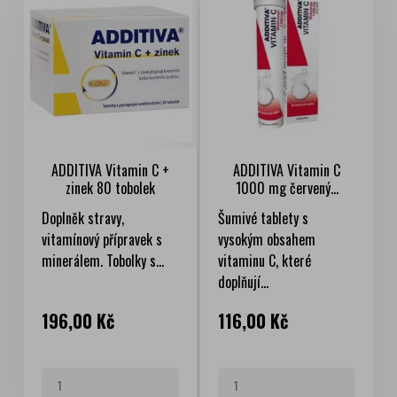
ADDITIVA Vitamin C +
ADDITIVA Vitamin C
zinek 80 tobolek
1000 mg červený...
Doplněk stravy,
Šumivé tablety s
vitamínový přípravek s
vysokým obsahem
minerálem. Tobolky s...
vitaminu C, které
doplňují...
Cena
Cena
196,00 Kč
116,00 Kč