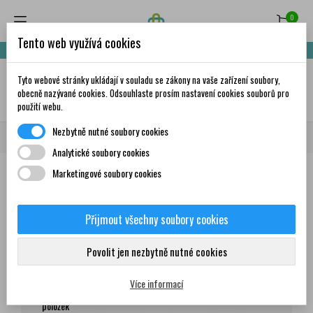
0
Tento web využívá cookies
Nakupte za 999,- Kč a získáte dopravu zdarma!
Tyto webové stránky ukládají v souladu se zákony na vaše zařízení soubory,
✦
AI
obecně nazývané cookies. Odsouhlaste prosím nastavení cookies souborů pro
použití webu.
Nezbytně nutné soubory cookies
Domů
Všichni dodavatelé
Naturprodukt
Analytické soubory cookies
Marketingové soubory cookies
Seznam produktů dodavatele
Naturprodukt
Přijmout všechny soubory cookies
Produkty
Povolit jen nezbytně nutné cookies
Více informací
Zobrazení 1-12 z 63
Seřadit podle:
položek