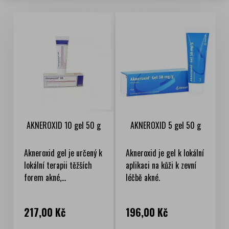
AKNEROXID 10 gel 50 g
AKNEROXID 5 gel 50 g
Akneroxid gel je určený k
Akneroxid je gel k lokální
lokální terapii těžších
aplikaci na kůži k zevní
forem akné,...
léčbě akné.
Cena
Cena
217,00 Kč
196,00 Kč