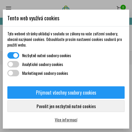
0
Tento web využívá cookies
Nakupte za 999,- Kč a získáte dopravu zdarma!
Tyto webové stránky ukládají v souladu se zákony na vaše zařízení soubory,
✦
AI
obecně nazývané cookies. Odsouhlaste prosím nastavení cookies souborů pro
použití webu.
Nezbytně nutné soubory cookies
Domů
Všichni dodavatelé
Pharmazet Group s.r.o.
Analytické soubory cookies
Marketingové soubory cookies
Seznam produktů dodavatele
Pharmazet Group s.r.o.
Přijmout všechny soubory cookies
Produkty
Povolit jen nezbytně nutné cookies
Více informací
Zobrazení 1-2 z 2 položek
Seřadit podle: