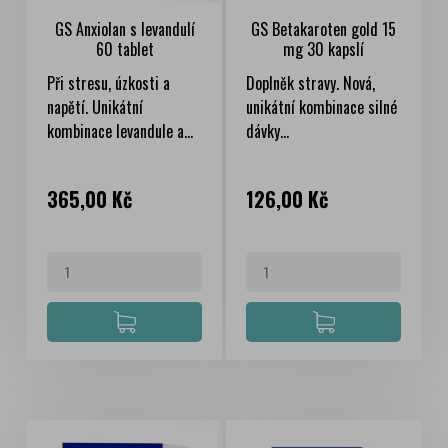
GS Anxiolan s levandulí
GS Betakaroten gold 15
60 tablet
mg 30 kapslí
Při stresu, úzkosti a
Doplněk stravy. Nová,
napětí. Unikátní
unikátní kombinace silné
kombinace levandule a...
dávky...
Cena
Cena
365,00 Kč
126,00 Kč