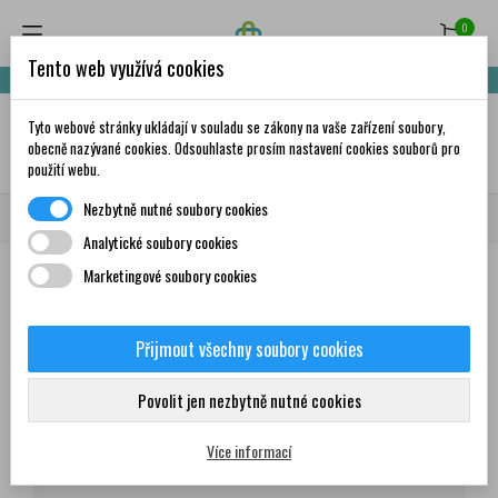
0
Tento web využívá cookies
Nakupte za 999,- Kč a získáte dopravu zdarma!
Tyto webové stránky ukládají v souladu se zákony na vaše zařízení soubory,
✦
AI
obecně nazývané cookies. Odsouhlaste prosím nastavení cookies souborů pro
použití webu.
Nezbytně nutné soubory cookies
Domů
Všichni dodavatelé
Green-Swan Pharmaceuticals CR a.s.
Analytické soubory cookies
Marketingové soubory cookies
Seznam produktů dodavatele
Green-Swan Pharmaceuticals
Přijmout všechny soubory cookies
CR a.s.
Povolit jen nezbytně nutné cookies
Produkty
Více informací