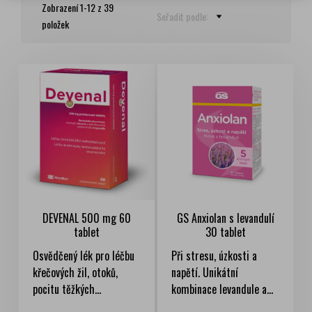
Zobrazení 1-12 z 39
Seřadit podle:
položek
DEVENAL 500 mg 60
GS Anxiolan s levandulí
tablet
30 tablet
Osvědčený lék pro léčbu
Při stresu, úzkosti a
křečových žil, otoků,
napětí. Unikátní
pocitu těžkých...
kombinace levandule a...