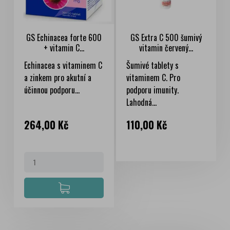
GS Echinacea forte 600
GS Extra C 500 šumivý
+ vitamin C...
vitamin červený...
Echinacea s vitaminem C
Šumivé tablety s
a zinkem pro akutní a
vitaminem C. Pro
účinnou podporu...
podporu imunity.
Lahodná...
Cena
Cena
264,00 Kč
110,00 Kč